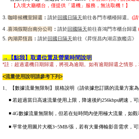
【
入境大廳櫃台，僅提供「還機」服務，無法取機！
】
3.
咖啡候機室歸還
：
請於
回國日隔天
前往各門市櫃檯歸還。
(
4 .
喜鴻假期台南分公司
：
請於
回國隔天
前往喜鴻門市櫃台歸還
5.
內湖昇恆昌
：
請於
回國日隔天
前往《昇恆昌內湖店旗艦店》
→【點我】取還位置及營業時間說明
*註：超過還機日期歸還，將視為逾期。如有逾期歸還之情形
<流量使用說明請參考下列>
1、【數據流量無限制】規格說明（請依據您訂購的流量方案
◾ 若超過當日高速流量使用上限，降速後約256kbps網速
◾ 4G數據流量無限制，但若在短時間內使用極大流量，如
◾ 平常使用圖片大概3~5MB/張，若有大量傳輸影音需求，