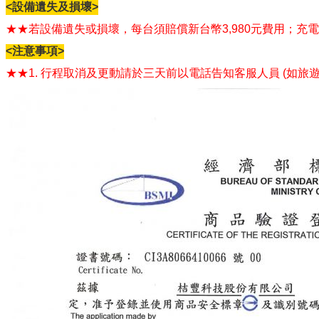
<設備遺失及損壞>
★★若設備遺失或損壞，每台須賠償新台幣3,980元費用；
<注意事項>
★★1. 行程取消及更動請於三天前以電話告知客服人員 (如旅遊