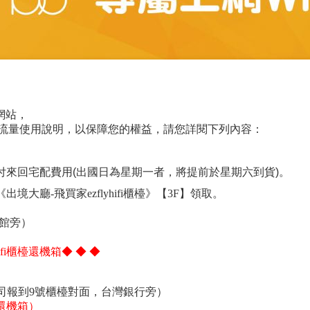
網站，
路流量使用說明，以保障您的權益，請您詳閱下列內容：
來回宅配費用(出國日為星期一者，將提前於星期六到貨)。
出境大廳-飛買家ezflyhifi櫃檯》【3F】領取。
茶館旁）
i櫃檯還機箱◆ ◆ ◆
空公司報到9號櫃檯對面，台灣銀行旁）
還機箱）