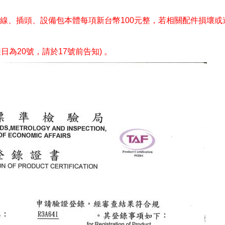
充電線、插頭、設備包本體每項新台幣100元整，若相關配件損壞
日為20號，請於17號前告知) 。