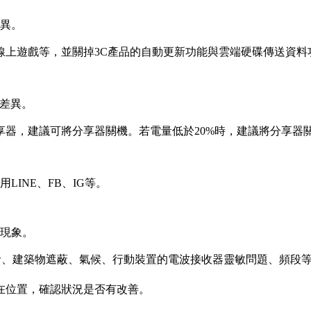
差異。
線上遊戲等，並關掉3C產品的自動更新功能與雲端硬碟
傳送資料
有差異。
器，建議可將分享器關機。若電量低於20%時，建議
將分享器
INE、FB、IG等。
常現象。
者、建築物遮蔽、氣候、行動裝置的電波接收器靈敏問
題、頻段
在位置，確認狀況是否有改善。