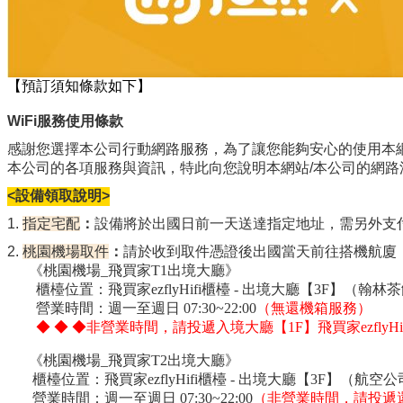
【預訂須知條款如下】
WiFi服務使用條款
感謝您選擇本公司行動網路服務，為了讓您能夠安心的使用本
本公司的各項服務與資訊，特此向您說明本網站/本公司的網
<設備領取說明>
1.
指定宅配
：
設備將於出國日前一天送達指定地址，需另外支付
2.
桃園機場取件
：
請於收到取件憑證後出國當天前往
搭機航廈《
《桃園機場_飛買家T1出境大廳》
櫃檯位置：飛買家ezflyHifi櫃檯 - 出境大廳【3F】（翰林
營業時間：週一至週日 07:30~22:00
（無還機箱服務）
◆ ◆ ◆非營業時間，請投遞入境大廳【1F】飛買家ezflyHif
《桃園機場_飛買家T2出境大廳
》
櫃檯位置：飛買家ezflyHifi櫃檯 - 出境大廳【3F】（航
營業時間：週一至週日 07:30~22:00
（非營業時間，請投遞