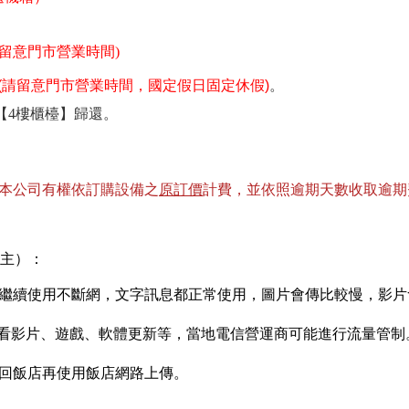
請留意門市營業時間)
(請留意門市營業時間，國定假日固定休假)
。
【4樓櫃檯】歸還。
，本公司有權依訂購設備之
原訂價
計費，並依照逾期天數收取逾期
為主）：
，可繼續使用不斷網，文字訊息都正常使用，圖片會傳比
較慢，影片
觀看影片、遊戲、軟體更新等，當地電信營運商可能進行
流量管制
可回飯店再使用飯店網路上傳。