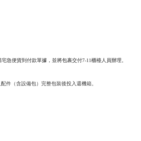
列印黑貓宅急便貨到付款單據，並將包裹交付7-11櫃檯人員辦理。
設備及配件（含設備包）完整包裝後投入還機箱。