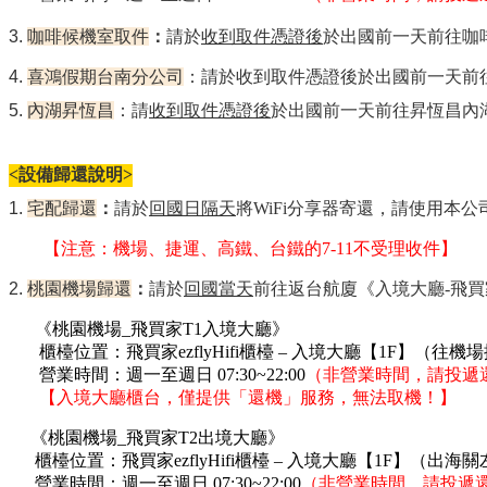
3.
咖啡候機室取件
：
請於
收到取件憑證後
於出國前一天
前往咖
4.
喜鴻假期台南分公司
：請於收到取件憑證後於出國前一天前
5.
內湖昇恆昌
：請
收到取件憑證後
於出國前一天前往昇恆昌內
<設備歸還說明>
1.
宅配歸還
：
請於
回國日隔天
將WiFi分享器寄還，請使用本
【注意：機場、捷運、高鐵、台鐵的7-11不受理收件】
2.
桃園機場歸還
：
請於
回國當天
前往返台航廈《入境大廳-飛買家
《桃園機場_飛買家T1入境大廳》
櫃檯位置：飛買家ezflyHifi櫃檯 – 入境大廳【1F】（往機場
營業時間：週一至週日 07:30~22:00
（非營業時間，請投遞
【
入境大廳櫃台，僅提供「還機」服務，無法取機！
】
《桃園機場_飛買家T2出境大廳》
櫃檯位置：飛買家ezflyHifi櫃檯 – 入境大廳【1F】（出
營業時間：週一至週日 07:30~22:00
（非營業時間，請投遞