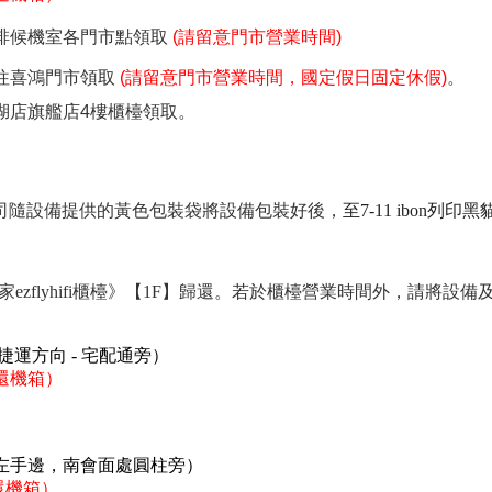
啡候機室各門市點領取
(請留意門市營業時間)
往喜鴻門市領取
(請留意門市營業時間，國定假日固定休假)
。
湖店旗艦店4樓櫃檯領取。
公司隨設備提供的黃色包裝袋將設備包裝好後，
至7-11 ibon
ezflyhifi櫃檯》【1F】歸還。若於櫃檯營業時間外，請將
捷運方向 - 宅配通旁）
還機箱）
海關左手邊，南會面處圓柱旁）
還機箱）