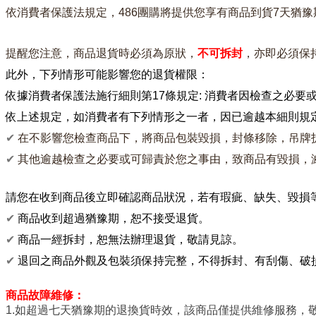
依消費者保護法規定，486團購將提供您享有商品到貨7天猶豫
提醒您注意，商品
退貨時必須為
原狀，
不可拆封
，亦即必須保
此外，下列情形可能影響您的退貨權限：
依據消費者保護法施行細則第17條規定: 消費者因檢查之必要
依上述規定，
如消費者有下列情形之一者，因已逾越本細則規
✔
在不影響您檢查商品下，將商品包裝毀損，封條移除，吊牌
✔
其他逾越檢查之必要或可歸責於您之事由，致商品有毀損，
請您在收到商品後立即確認商品狀況，若有瑕疵、缺失、
毀損
✔
商品收到超過猶豫期，恕不接受退貨。
✔
商品一經拆封，恕無法辦理退貨，敬請見諒。
✔
退回之商品外觀及包裝須保持完整，不得拆封、有刮傷、破
商品故障維修：
1.如超過七天
猶豫期
的退換貨時效，該商品僅提供維修服務，