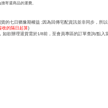
負擔寄還商品的運費。
到貨的七日猶豫期權益 ;因為回傳宅配資訊並非同步，所以
簽收的隔日起算
)
/8 ，如欲辦理退貨需於1/8前，至會員專區的訂單查詢/點