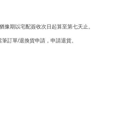
猶豫期
以宅配簽收次日起算至第七天止。
入當筆訂單/退換貨申請，申請退貨。