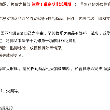
期退、換貨之權益(
注意！猶豫期非試用期！
)，且無須額外負擔
持您收到商品時的原始狀態 (包含商品、附件、內外包裝、隨機
或因不可歸責於自己之事由，
至其收受之商品有毀損，滅失，或
定，
將排除本法第十九條第一項解除權之適用 :
拆除，
貼膠移除，或標籤拆除等情形。
滅失或變更者。
等重大瑕疵， 請於收到商品七天猶豫期內， 於會員專區完成退/
損、
受潮等。
敬請見諒！