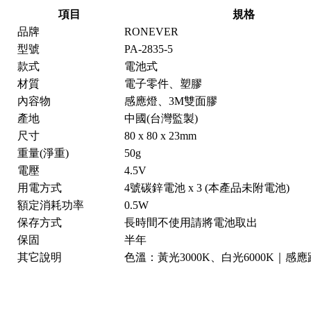
項目
規格
品牌
RONEVER
型號
PA-2835-5
款式
電池式
材質
電子零件、塑膠
內容物
感應燈、3M雙面膠
產地
中國(台灣監製)
尺寸
80 x 80 x 23mm
重量(淨重)
50g
電壓
4.5V
用電方式
4號碳鋅電池 x 3 (本產品未附電池)
額定消耗功率
0.5W
保存方式
長時間不使用請將電池取出
保固
半年
其它說明
色溫：黃光3000K、白光6000K｜感應