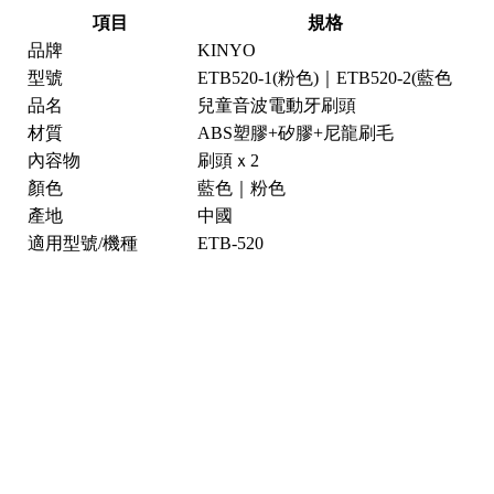
項目
規格
品牌
KINYO
型號
ETB520-1(粉色)｜ETB520-2(藍色
品名
兒童音波電動牙刷頭
材質
ABS塑膠+矽膠+尼龍刷毛
內容物
刷頭ｘ2
顏色
藍色｜粉色
產地
中國
適用型號/機種
ETB-520