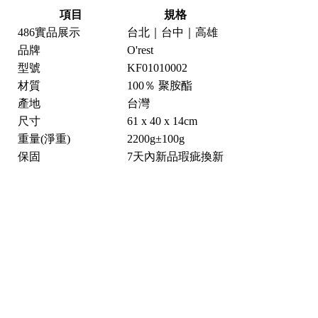
項目
規格
486實品展示
台北｜台中｜高雄
品牌
O'rest
型號
KF01010002
材質
100％ 聚胺酯
產地
台灣
尺寸
61 x 40 x 14cm
重量(淨重)
2200g±100g
保固
7天內新品瑕疵換新