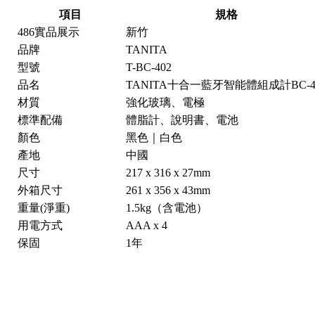
項目
規格
486實品展示
新竹
品牌
TANITA
型號
T-BC-402
品名
TANITA十合一藍牙智能體組成計BC-4
材質
強化玻璃、電極
標準配備
體脂計、說明書、電池
顏色
黑色｜白色
產地
中國
尺寸
217 x 316 x 27mm
外箱尺寸
261 x 356 x 43mm
重量(淨重)
1.5kg（含電池）
用電方式
AAA x 4
保固
1年