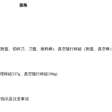
規格
組(附蓋、切碎刀、刀盤、推料棒)、真空隨行杯組（附蓋、真空棒
、調理杯組537g、真空隨行杯組196g)
作指示及注意事項