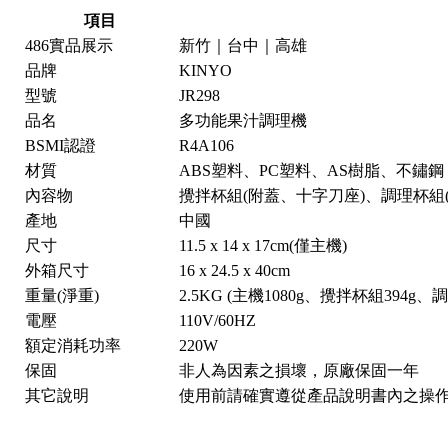
項目
486實品展示
新竹｜台中｜高雄
品牌
KINYO
型號
JR298
品名
多功能果汁調理機
BSMI認證
R4A106
材質
ABS塑料、PC塑料、AS樹脂、不鏽鋼
內容物
攪拌杯組(附蓋、十字刀座)、調理杯
產地
中國
尺寸
11.5 x 14 x 17cm(僅主機)
外箱尺寸
16 x 24.5 x 40cm
重量(淨重)
2.5KG (主機1080g、攪拌杯組394g
電壓
110V/60HZ
額定消耗功率
220W
保固
非人為因素之損壞，原廠保固一年
其它說明
使用前請確實遵從產品說明書內之操