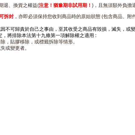
期退、換貨之權益(
注意！猶豫期非試用期！
)，且無須額外負擔
可拆封
，亦即必須保持您收到商品時的原始狀態 (包含商品、附
或因不可歸責於自己之事由，
至其收受之商品有毀損，滅失，或
定，
將排除本法第十九條第一項解除權之適用 :
拆除，
貼膠移除，或標籤拆除等情形。
滅失或變更者。