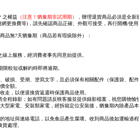
＊之權益
（注意！猶豫期非試用期）
，辦理退貨商品必須是全新
濾網更換費等)，請先確認商品正確、外觀可接受，再行開機/使
商品無7天猶豫期（商品若有瑕疵除外）：
之線上服務，經消費者事先同意始提供。
存期限較短或解約時即將逾期。
、破損、受潮、塗寫文字，且必須保有相關配件（保護袋、配件包
價全額。
收走，以便退換貨返還時保護商品使用。
程請全程錄影；如有問題請反映客服並提供錄影檔案，祝您購物愉
大型家電、安裝類家電，經拆箱定位安裝後，猶豫期內除產品本
的地址與連絡電話，以免食品產生腐壞。收到商品後如運輸過程
換貨處理。