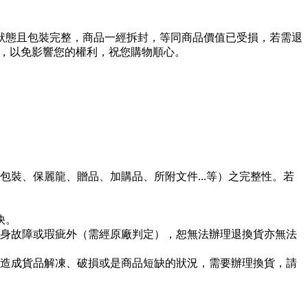
狀態且包裝完整，商品一經拆封，等同商品價值已受損，若需退
用，以免影響您的權利，祝您購物順心。
裝、保麗龍、贈品、加購品、所附文件...等）之完整性。若
快。
身故障或瑕疵外（需經原廠判定），恕無法辦理退換貨亦無法
造成貨品解凍、破損或是商品短缺的狀況，需要辦理換貨，請