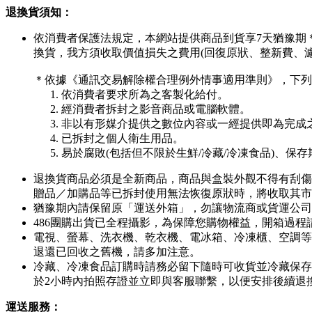
退換貨須知：
依消費者保護法規定，本網站提供商品到貨享7天猶豫期
換貨，我方須收取價值損失之費用(回復原狀、整新費、
＊依據《通訊交易解除權合理例外情事適用準則》，下列
依消費者要求所為之客製化給付。
經消費者拆封之影音商品或電腦軟體。
非以有形媒介提供之數位內容或一經提供即為完成
已拆封之個人衛生用品。
易於腐敗(包括但不限於生鮮/冷藏/冷凍食品)、保
退換貨商品必須是全新商品，商品與盒裝外觀不得有刮傷
贈品／加購品等已拆封使用無法恢復原狀時，將收取其市
猶豫期內請保留原「運送外箱」，勿讓物流商或貨運公司
486團購出貨已全程攝影，為保障您購物權益，開箱過
電視、螢幕、洗衣機、乾衣機、電冰箱、冷凍櫃、空調等
退還已回收之舊機，請多加注意。
冷藏、冷凍食品訂購時請務必留下隨時可收貨並冷藏保存
於2小時內拍照存證並立即與客服聯繫，以便安排後續退
運送服務：