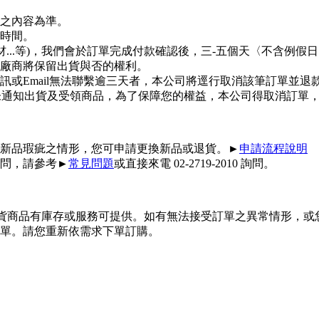
之內容為準。
時間。
材...等)，我們會於訂單完成付款確認後，三-五個天〈不含例
廠商將保留出貨與否的權利。
或Email無法聯繫逾三天者，本公司將逕行取消該筆訂單並退
日您未通知出貨及受領商品，為了保障您的權益，本公司得取消訂單
新品瑕疵之情形，您可申請更換新品或退貨。►
申請流程說明
問，請參考►
常見問題
或直接來電 02-2719-2010 詢問。
供貨商品有庫存或服務可提供。如有無法接受訂單之異常情形，或
單。請您重新依需求下單訂購。