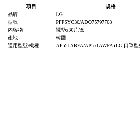
項目
規格
品牌
LG
型號
PFPSYC30/ADQ75797708
內容物
襯墊x30片/盒
產地
韓國
適用型號/機種
AP551ABFA/AP551AWFA (LG 口