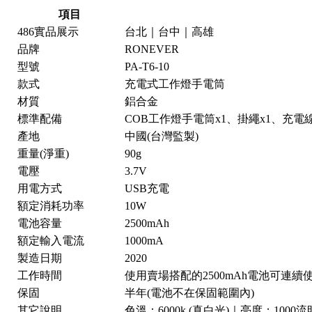
項目
486實品展示
台北｜台中｜高雄
品牌
RONEVER
型號
PA-T6-10
款式
充電式工作燈手電筒
材質
鋁合金
標準配備
COB工作燈手電筒x1、掛繩x1、充電線
產地
中國(台灣監製)
重量(淨重)
90g
電壓
3.7V
用電方式
USB充電
額定消耗功率
10W
電池容量
2500mAh
額定輸入電流
1000mA
製造日期
2020
工作時間
使用賣場搭配的2500mAh電池可連續
保固
半年(電池不在保固範圍內)
其它說明
色溫：6000k (真白光)｜亮度：1000流