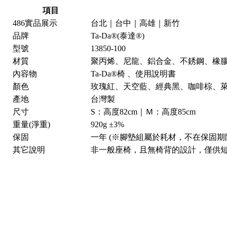
項目
486實品展示
台北｜台中｜高雄｜新竹
品牌
Ta-Da®(泰達®)
型號
13850-100
材質
聚丙烯、尼龍、鋁合金、不銹鋼、橡
內容物
Ta-Da®椅 、使用說明書
顏色
玫瑰紅、天空藍、經典黑、咖啡棕、
產地
台灣製
尺寸
S：高度82cm｜Ｍ：高度85cm
重量(淨重)
920g ±3%
保固
一年 (※腳墊組屬於耗材，不在保固期
其它說明
非一般座椅，且無椅背的設計，僅供