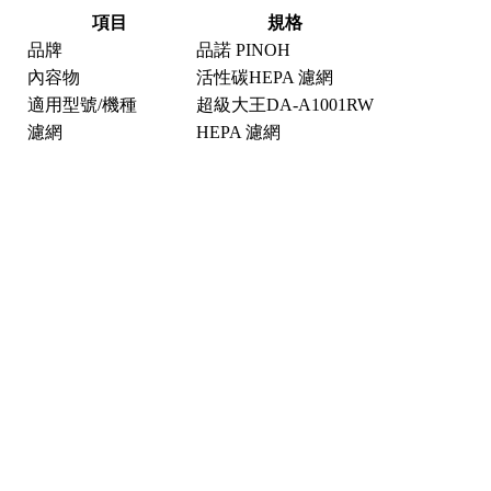
項目
規格
品牌
品諾 PINOH
內容物
活性碳HEPA 濾網
適用型號/機種
超級大王DA-A1001RW
濾網
HEPA 濾網