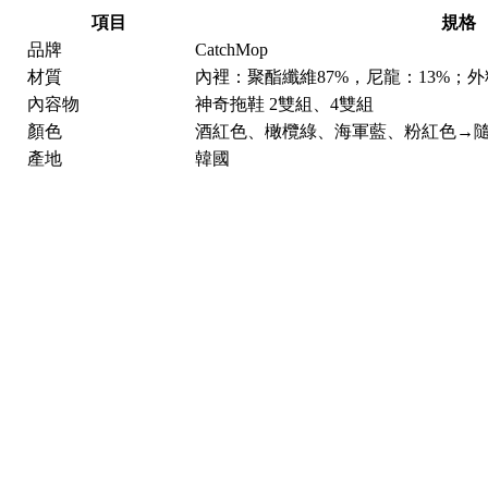
項目
規格
品牌
CatchMop
材質
內裡：聚酯纖維87%，尼龍：13%；外
內容物
神奇拖鞋 2雙組、4雙組
顏色
酒紅色、橄欖綠、海軍藍、粉紅色→
產地
韓國