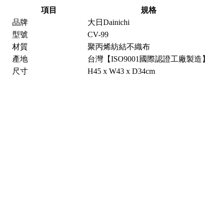
項目
規格
品牌
大日Dainichi
型號
CV-99
材質
聚丙烯紡結不織布
產地
台灣【ISO9001國際認證工廠製造】
尺寸
H45 x W43 x D34cm