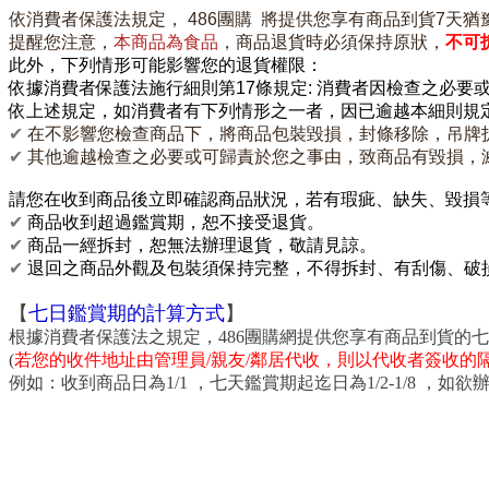
依消費者保護法規定， 486團購 將提供您享有商品到貨7天猶
提醒您注意，
本商品為食品
，商品退貨時必須保持原狀，
不可
此外，下列情形可能影響您的退貨權限：
依據消費者保護法施行細則第17條規定: 消費者因檢查之必要
依上述規定，
如消費者有下列情形之一者，因已逾越本細則規
✔
在不影響您檢查商品下，將商品包裝毀損，封條移除，吊牌
✔
其他逾越檢查之必要或可歸責於您之事由，致商品有毀損，
請您在收到商品後立即確認商品狀況，若有瑕疵、缺失、
毀損
✔
商品收到超過鑑賞期，恕不接受退貨。
✔
商品一經拆封，恕無法辦理退貨，敬請見諒。
✔
退回之商品外觀及包裝須保持完整，不得拆封、有刮傷、破
【
七日鑑賞期的計算方式
】
根據消費者保護法之規定，486團購網提供您享有商品到貨的
(
若您的收件地址由管理員/親友/鄰居代收，則以代收者簽收的
例如：收到商品日為1/1 ，七天鑑賞期起迄日為1/2-1/8 ，