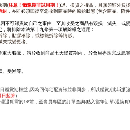
豫期(
注意！猶豫期非試用期！
)退、換貨之權益，且無須額外負
拆封
，亦即必須回復至您收到商品時的原始狀態 (包含商品、附
或因不可歸責於自己之事由，
至其收受之商品有毀損，滅失，或
定，
將排除本法第十九條第一項解除權之適用 :
拆除，
貼膠移除，或標籤拆除等情形。
滅失或變更者。
等重大瑕疵， 請於收到商品七天鑑賞期內， 於會員專區完成退/
損、
受潮等。
七日鑑賞期權益 ;因為回傳宅配資訊並非同步，所以鑑賞期以宅
隔日起算
)
如欲辦理退貨需於1/8前，至會員專區的訂單查詢/點入當筆訂單/退