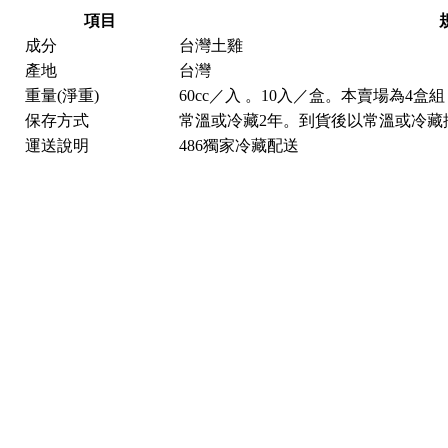
項目
成分
台灣土雞
產地
台灣
重量(淨重)
60cc／入 。10入／盒。本賣場為4盒組
保存方式
常溫或冷藏2年。到貨後以常溫或冷藏
運送說明
486獨家冷藏配送