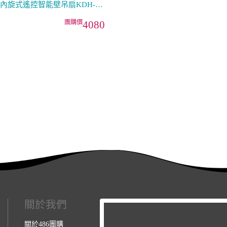
內旋式遙控智能壁吊扇KDH-
81SR 壁掛／吸頂
4080
關於我們
關於486團購