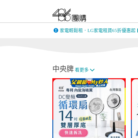
家電輕鬆租．LG家電租賃65折優惠起
消耗品配件專區
LG原廠全方位尊
LG空氣清淨
中央牌
榮保養服務
看更多
淨水器濾心
其他
商務通
數位會議設備
事務設備/耗