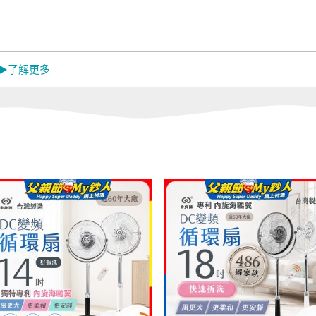
Panasonic｜
HEALTHPIT
 ▶了解更多
機
LG掃地機吸塵器
其他掃拖地機
其他
材
環境調節家電
辦公生活/茶水