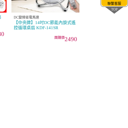
聯繫客服
TOP
節
DC變頻省電馬達
【中央牌】14吋DC節能內旋式遙
控循環桌扇 KDF-141SR
80
2490