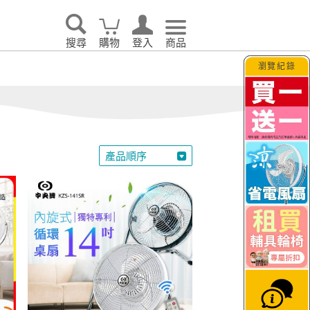
搜尋
購物
登入
商品
瀏覽紀錄
告別耗電怪獸！LG 
空氣清淨機
吸塵器
產品順序