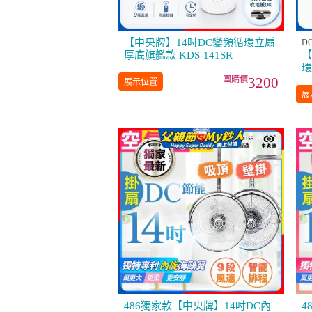
【中央牌】14吋DC變頻循環立扇
D
厚底旗艦款 KDS-141SR
【
環
3200
展示位置
展
486獨家款【中央牌】14吋DC內
4