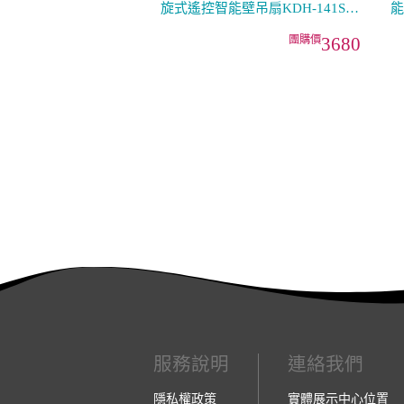
旋式遙控智能壁吊扇KDH-141SR
能
壁掛／吸頂
1
3680
服務說明
連絡我們
隱私權政策
實體展示中心位置