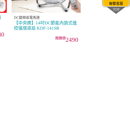
聯繫客服
TOP
節
DC變頻省電馬達
【中央牌】14吋DC節能內旋式遙
控循環桌扇 KDF-141SR
80
2490