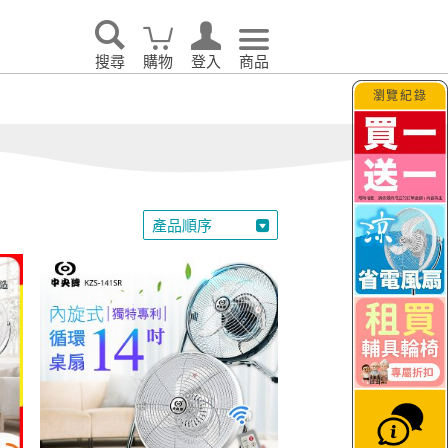
搜尋
購物
登入
商品
瀏覽紀錄
家電輕鬆租．LG家電
空氣清淨機
吸塵器
產品順序