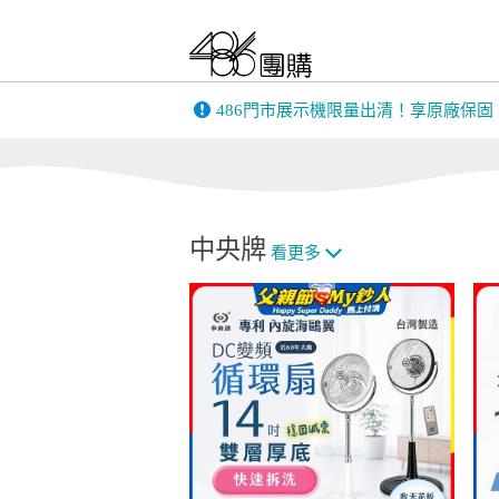
486門市展示機限量出清！享原廠保固
消耗品配件專區
LG原廠全方位尊
LG空氣清淨
中央牌
榮保養服務
看更多
淨水器濾心
其他
商務通
數位會議設備
事務設備/耗