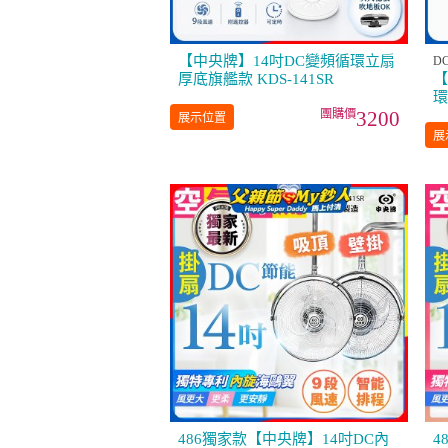
【中央牌】14吋DC變頻循環立扇
D
厚底旗艦款 KDS-141SR
【
環
3200
展示位置
展
486獨家款【中央牌】14吋DC內
4