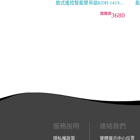
旋式遙控智能壁吊扇KDH-141SR
能
壁掛／吸頂
1
3680
服務說明
連絡我們
隱私權政策
實體展示中心位置