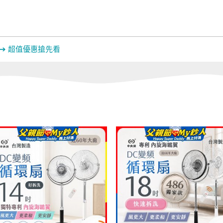
Panasonic｜
HEALTHPIT
 ➔ 超值優惠搶先看
機
LG掃地機吸塵器
其他掃拖地機
其他
材
環境調節家電
辦公生活/茶水