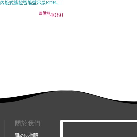
內旋式遙控智能壁吊扇KDH-
81SR 壁掛／吸頂
4080
關於我們
關於486團購