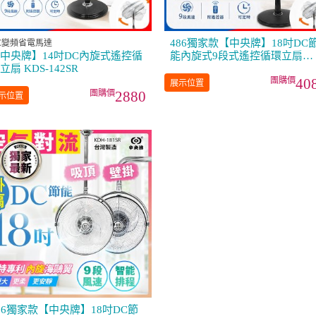
間
486獨家款【中央牌】18吋DC
C變頻省電馬達
中央牌】14吋DC內旋式遙控循
能內旋式9段式遙控循環立扇
立扇 KDS-142SR
KDS-182SR
40
展示位置
2880
示位置
86獨家款【中央牌】18吋DC節