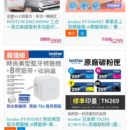
支援Wi-Fi與藍牙、多功一機搞定大
小事！
PANTUM BM2300NW 三合
brother PT-D460BT 專業桌上
一黑白無線雷射多功能印表
型標籤機 (6標籤帶組)｜雙介
機 (支援手機/藍牙連線雙頻)
面列印/中文化實體鍵盤/辦公
室收納神器
3990
6299
始終如一的完美列印品質
brother PT-P910BT 時尚美型
brother 兄弟牌 TN269
藍牙標籤機 (8標籤帶+專用
(C/M/Y/K) 原廠碳粉匣 (適用
收納盒)｜360dpi高解析/支援
L3280CDW、L3760CDW、