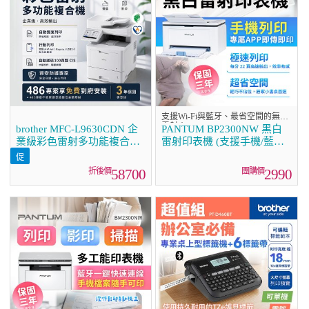
支援Wi-Fi與藍牙、最省空間的無線
雷射！
brother MFC-L9630CDN 企
PANTUM BP2300NW 黑白
業級彩色雷射多功能複合機
雷射印表機 (支援手機/藍牙
(傳真/列印/掃描/複印)
連線雙頻)
58700
2990