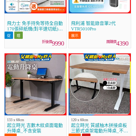
飛力士 免手持免等待全自動
飛利浦 智能錄音筆2代
170張碎紙機(對半速切紙)
VTR5010Pro
AQ170X
9990
4390
133 x 68cm
120 x 60cm
起立時光 吉數木紋桌面電動
起立時光 質感柚木拼接桌板
升降桌_不含安裝
三節式桌架電動升降桌_不含