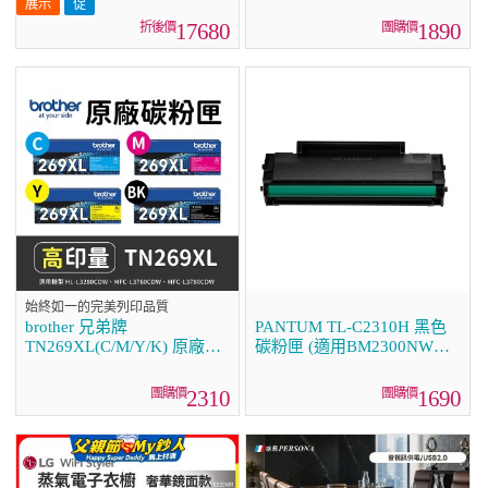
3.6cm寬版/美感手作首選
L3780CDW)
17680
1890
始終如一的完美列印品質
brother 兄弟牌
PANTUM TL-C2310H 黑色
TN269XL(C/M/Y/K) 原廠高
碳粉匣 (適用BM2300NW、
印量碳粉匣 (適用
BP2300NW)
L3280CDW、L3760CDW、
2310
1690
L3780CDW)