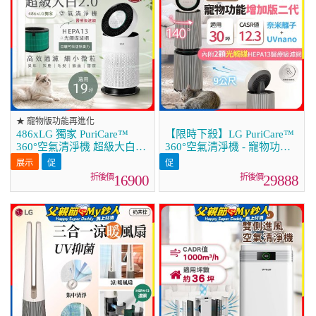
★ 寵物版功能再進化
486xLG 獨家 PuriCare™
【限時下殺】LG PuriCare™
360°空氣清淨機 超級大白
360°空氣清淨機 - 寵物功能
2.0 (單層寵物版)
增加版二代/建議適用30坪
AS651DWS0
(雙層)(AS101DBY0)
16900
29888