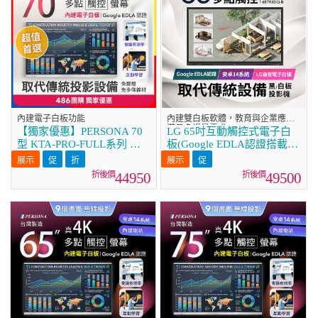
內建電子白板功能
內建雙白板軟體，教育與企業應用
滿足多場景需求
【獨家優惠】PERSONA 70
LG 65吋互動觸控式電子白
型 KTA-PRO-FULL系列 真
板(Google EDLA認證搭載最
4K 多點觸控螢幕 (內建電子
新版Android版本)
白板 安卓14/Google EDLA
65TR3DQ-B
44950
49500
認證)