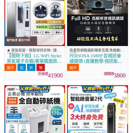
★ 蒸氣殺菌，輕鬆保持衣物 / 寢具
高畫質網路攝影機麥克風/免驅動/高
等清潔
相容
【限時下殺】LG WiFi Styler
PERSONA 1080P 音視訊會
蒸氣電子衣櫥(奢華鏡面款)
議鏡頭 (直播教學/視訊監控 /
E523MR
網路攝影機) KTACAM-912
41900
3800