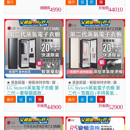
4990
44010
★ 蒸氣殺菌，輕鬆保持衣物 / 寢具
★ 蒸氣殺菌，輕鬆保持衣物 / 寢具
等清潔
等清潔
LG Styler®蒸氣電子衣櫥 第
LG Styler®蒸氣電子衣櫥 第
二代－奢華鏡面款
二代－雪霧白 (手持蒸氣掛
(R723MG)
燙款) R723SB
44900
52900