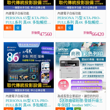
內建電子白板功能
內建電子白板功能
PERSONA 65型 KTA-PRO-
PERSONA 75型 KTA-PRO-
FULL系列 真4K 多點觸控螢
FULL系列 真4K 多點觸控螢
幕 (內建電子白板 安卓
幕 (內建電子白板 安卓
14/Google EDLA認證)
14/Google EDLA認證)
47560
66420
內建電子白板功能
為成長型企業設計，讓您的列印成
本更低，效率更高，協作更順暢！
PERSONA 86型 KTA-PRO-
【送原廠碳粉匣/登錄升級三
FULL系列 真4K 多點觸控螢
年保固】brother MFC-
幕 (內建電子白板 安卓
L3760CDW 商務彩色雷射複