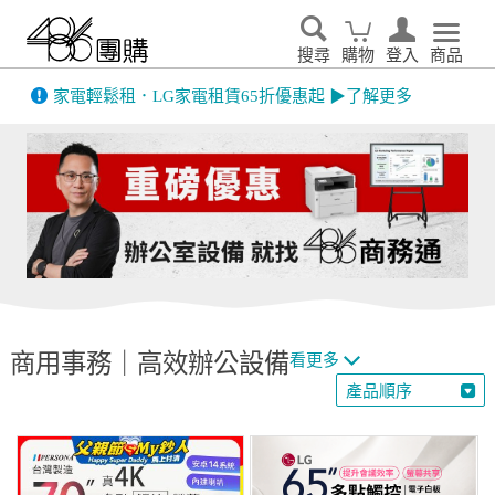
搜尋
購物
登入
商品
先看
家電輕鬆租．LG家電租賃65折優惠起 ▶了解更多
商用事務｜高效辦公設備
看更多
產品順序