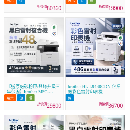
14/Google EDLA認證)
合機｜列印/掃描/複印/傳
80360
19900
真/WiFi｜中小企業首選
【送原廠碳粉匣/登錄升級三
brother HL-L9430CDN 企業
年保固】brother MFC-
級彩色雷射印表機
L5710DN 商用黑白高速雷射
複合機 (列印/影印/掃描/傳
29800
36700
真)