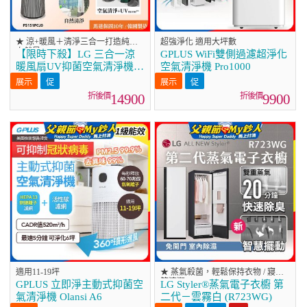
★ 涼+暖風＋清淨三合一打造純淨
超強淨化 適用大坪數
自然風
【限時下殺】LG 三合一涼
GPLUS WiFi雙側過濾超淨化
暖風扇UV抑菌空氣清淨機
空氣清淨機 Pro1000
Hit經典版－奶茶棕
(FS151PCJ0)
14900
9900
適用11-19坪
★ 蒸氣殺菌，輕鬆保持衣物 / 寢具
等清潔
GPLUS 立即淨主動式抑菌空
LG Styler®蒸氣電子衣櫥 第
氣清淨機 Olansi A6
二代－雲霧白 (R723WG)