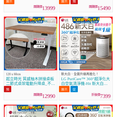
安裝
13999
15490
120 x 60cm
新大白．全面升級再進化！
起立時光 質感柚木拼接桌板
LG PuriCare™ 360°超淨化大
二節式桌架電動升降桌_不含
白空氣清淨機-Hit 新大白
安裝
(AS601HWG0)
12990
7399