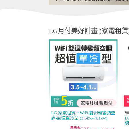
LG月付美好計畫 (家電租賃
LG 家電租賃－WiFi 雙迴轉變頻空
旗
調-超值單冷型 (3.5kw~4.1kw)
L
調