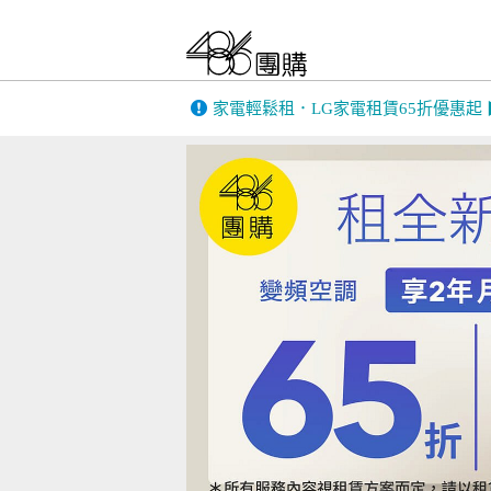
家電輕鬆租．LG家電租賃65折優惠起