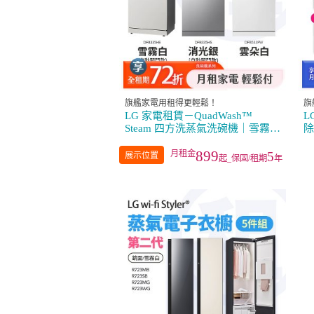
旗艦家電用租得更輕鬆！
旗
LG 家電租賃－QuadWash™
L
Steam 四方洗蒸氣洗碗機｜雪霧白
除
(DFB335HE)／消光銀
1
(DFB335HS)／雲朵白
899
5
展示位置
起_保固/租期
年
(DFB533FW)