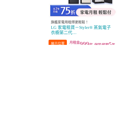
旗艦家電用租得更輕鬆！
LG 家電租賃－Styler® 蒸氣電子
衣櫥第二代
(R723MB/R723SB/R723MG
R723WG)
999
5
展示位置
起_保固/租期
年
服務說明
連絡我們
隱私權政策
實體展示中心位置
服務條款
實體購物服務條款