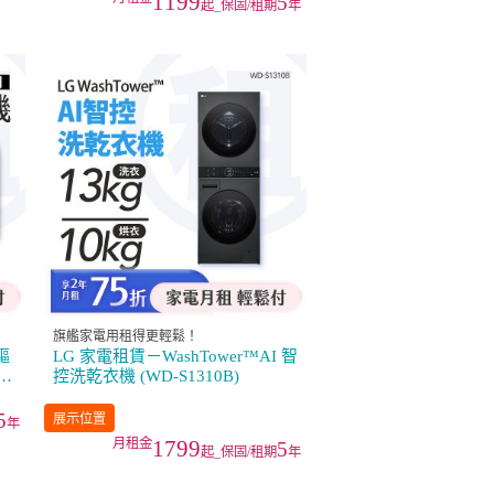
1199
5
起_保固/租期
年
旗艦家電用租得更輕鬆！
驅
LG 家電租賃－WashTower™AI 智
斤
控洗乾衣機 (WD-S1310B)
5
展示位置
年
1799
5
起_保固/租期
年