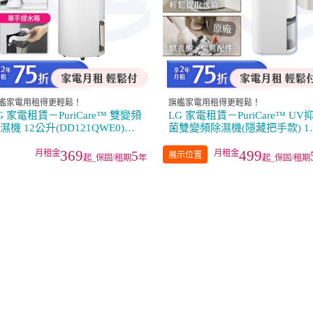
艦家電用租得更輕鬆！
旗艦家電用租得更輕鬆！
G 家電租賃－PuriCare™ 雙變頻
LG 家電租賃－PuriCare™ UV
濕機 12公升(DD121QWE0)／
菌雙變頻除濕機(隱藏把手款) 1
6公升(MD161QPE0)
公升／22公升
369
499
5
展示位置
起_保固/租期
年
起_保固/租期