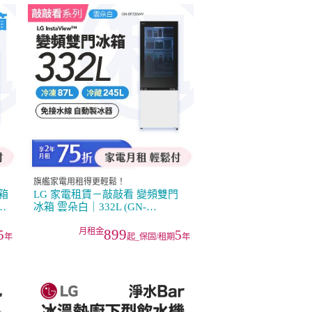
旗艦家電用租得更輕鬆！
箱
LG 家電租賃－敲敲看 變頻雙門
冰箱 雲朵白｜332L (GN-
BF330WV)
899
5
5
年
起_保固/租期
年