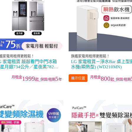
艦家電用租得更輕鬆！
旗艦家電用租得更輕鬆！
G 家電租賃 敲敲看門中門冰箱
LG 家電租賃－淨水Bar 桌上型
星月銀734公升／星夜黑782公
水機(瞬熱型) (WD210MN)
升
1999
800
5
展示位置
起_保固/租期
年
起_保固/租期