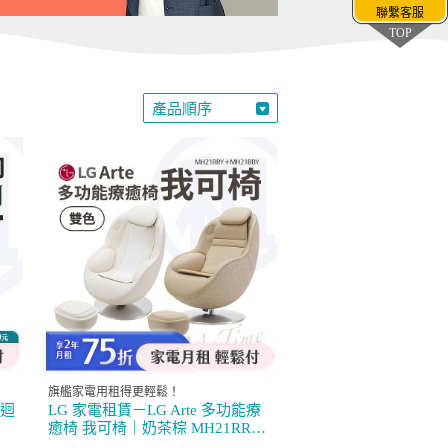
聯繫客服
TOP
產品順序
旗艦家電用租得更輕鬆！
雙迴
LG 家電租賃－LG Arte 多功能療
癒椅 我可椅｜奶茶棕 MH21RRY /
奶油白 MH21BBY