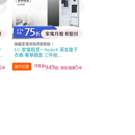
旗艦家電用租得更輕鬆！
抑
LG 家電租賃－Styler® 蒸氣電子
8
衣櫥 奢華鏡面 三件組
（E523MR）
949
5
5
展示位置
年
起_保固/租期
年