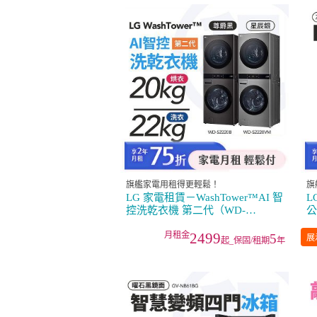
旗艦家電用租得更輕鬆！
旗
LG 家電租賃－WashTower™AI 智
L
控洗乾衣機 第二代（WD-
公
S2220VM）（WD-S2220B）
1
2499
5
展
起_保固/租期
年