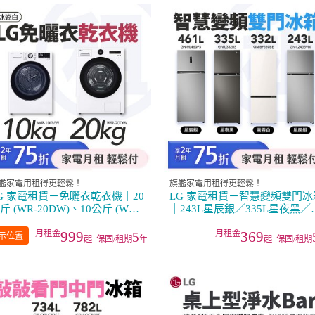
艦家電用租得更輕鬆！
旗艦家電用租得更輕鬆！
G 家電租賃－免曬衣乾衣機｜20
LG 家電租賃－智慧變頻雙門冰
斤 (WR-20DW)、10公斤 (WR-
｜243L星辰銀／335L星夜黑／
00VW)
461L星辰銀／332L雪霧白
999
369
5
示位置
起_保固/租期
年
起_保固/租期