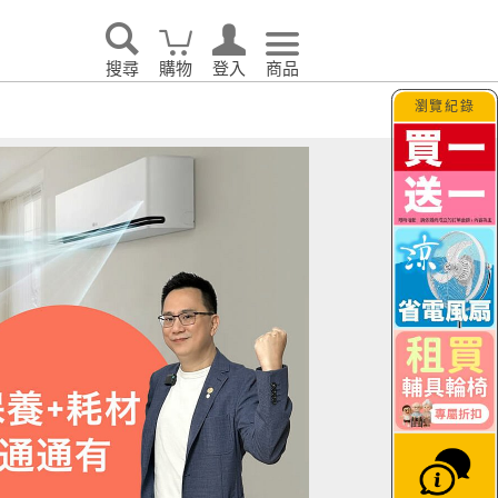
搜尋
購物
登入
商品
瀏覽紀錄
告別耗電怪獸！LG 