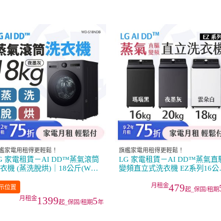
艦家電用租得更輕鬆！
旗艦家電用租得更輕鬆！
G 家電租賃－AI DD™蒸氣滾筒
LG 家電租賃－AI DD™蒸氣直
衣機 (蒸洗脫烘)｜18公斤(WD-
變頻直立式洗衣機 EZ系列16公
18NDB)
／18公斤／20公斤
479
示位置
起_保固/租期
1399
5
起_保固/租期
年