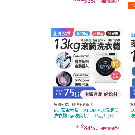
525
7
起_保固/租期
年
展
旗艦家電用租得更輕鬆！
旗
LG 家電租賃－AI DD™蒸氣滾筒
L
洗衣機 (蒸洗脫烘)｜13公斤(WD-
洗
S13VDW)
S
849
5
起_保固/租期
年