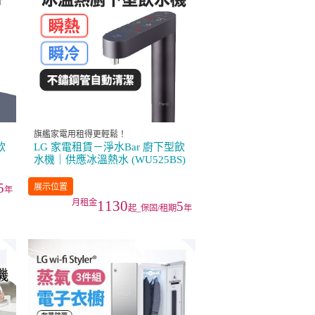
旗艦家電用租得更輕鬆！
飲
LG 家電租賃－淨水Bar 廚下型飲
水機｜供應冰溫熱水 (WU525BS)
5
展示位置
年
1130
5
起_保固/租期
年