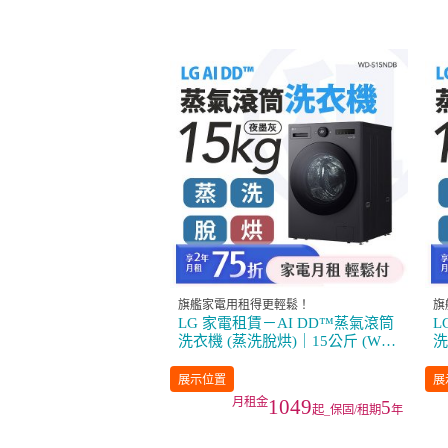
旗艦家電用租得更輕鬆！
旗
LG 家電租賃－AI DD™蒸氣滾筒
L
洗衣機 (蒸洗脫烘)｜15公斤 (WD-
洗
S15NDB)
S
展示位置
展
1049
5
起_保固/租期
年