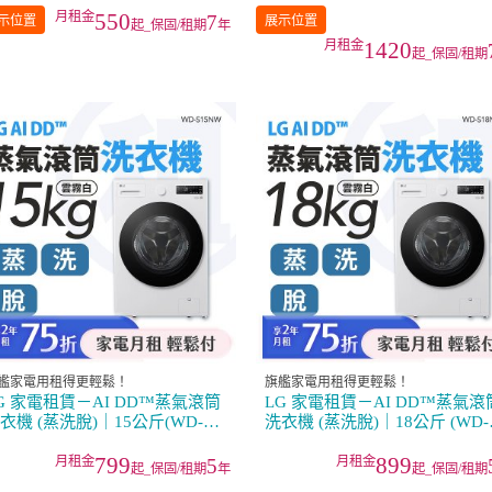
550
7
示位置
展示位置
起_保固/租期
年
1420
起_保固/租期
艦家電用租得更輕鬆！
旗艦家電用租得更輕鬆！
G 家電租賃－AI DD™蒸氣滾筒
LG 家電租賃－AI DD™蒸氣滾
衣機 (蒸洗脫)｜15公斤(WD-
洗衣機 (蒸洗脫)｜18公斤 (WD-
15NW)
S18NW)
799
899
5
起_保固/租期
年
起_保固/租期