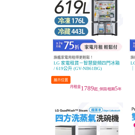
旗艦家電用租得更輕鬆！
旗
LG 家電租賃－智慧變頻四門冰箱
L
/ 619公升 (GV-NB61BG)
｜
展示位置
1789
5
起_保固/租期
年