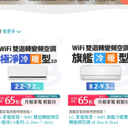
)
看更多
艦家電用租得更輕鬆！
旗艦家電用租得更輕鬆！
G 家電租賃－WiFi 雙迴轉變頻空
LG 家電租賃－WiFi 旗艦冷暖
-極淨2.0系列 (2.2kw~7.2kw)
轉變頻空調 (8.3kw-9.3kw)