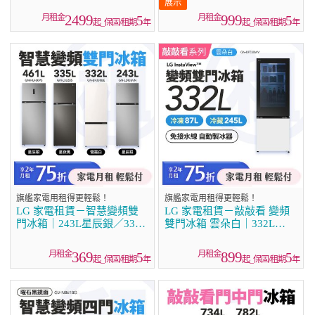
（WD-S2220B）
2499
999
5
5
起_保固/租期
年
起_保固/租期
年
旗艦家電用租得更輕鬆！
旗艦家電用租得更輕鬆！
LG 家電租賃－智慧變頻雙
LG 家電租賃－敲敲看 變頻
門冰箱｜243L星辰銀／335L
雙門冰箱 雲朵白｜332L
星夜黑／461L星辰銀／332L
(GN-BF330WV)
雪霧白
369
899
5
5
起_保固/租期
年
起_保固/租期
年