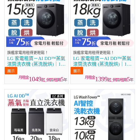
旗艦家電用租得更輕鬆！
旗艦家電用租得更輕鬆！
LG 家電租賃－AI DD™蒸氣
LG 家電租賃－AI DD™蒸氣
滾筒洗衣機 (蒸洗脫烘)｜15
滾筒洗衣機 (蒸洗脫烘)｜18
公斤 (WD-S15NDB)
公斤(WD-S18NDB)
1049
1399
5
5
起_保固/租期
年
起_保固/租期
年