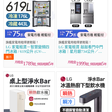
旗艦家電用租得更輕鬆！
旗艦家電用租得更輕鬆！
LG 家電租賃－智慧變頻四
LG 家電租賃 敲敲看門中門
門冰箱 / 619公升 (GV-
冰箱｜星月銀734公升／星
NB61BG)
夜黑782公升
1789
1999
5
5
起_保固/租期
年
起_保固/租期
年