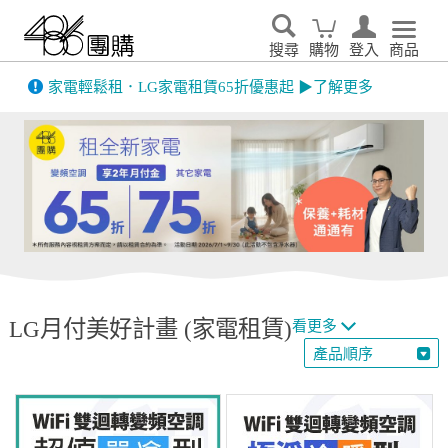
搜尋
購物
登入
商品
先看
家電輕鬆租．LG家電租賃65折優惠起 ▶了解更多
LG月付美好計畫 (家電租賃)
看更多
產品順序