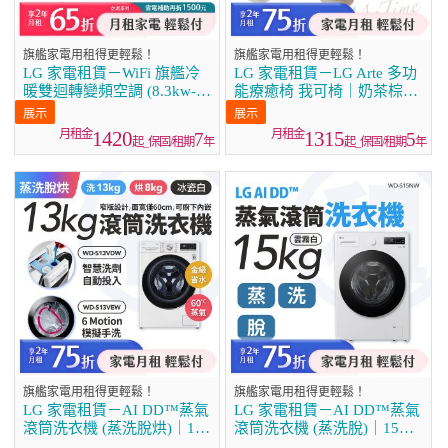
旗艦家電用租得更輕鬆！
旗艦家電用租得更輕鬆！
LG 家電租賃－WiFi 旗艦冷
LG 家電租賃－LG Arte 多功
暖雙迴轉變頻空調 (8.3kw-
能療癒椅 我可椅｜奶茶棕
9.3kw)
MH21RRY / 奶油白
MH21BBY
1420
1315
7
5
起_保固/租期
年
起_保固/租期
年
旗艦家電用租得更輕鬆！
旗艦家電用租得更輕鬆！
LG 家電租賃－AI DD™蒸氣
LG 家電租賃－AI DD™蒸氣
滾筒洗衣機 (蒸洗脫烘)｜13
滾筒洗衣機 (蒸洗脫)｜15公
公斤(WD-S13VDW)
斤(WD-S15NW)