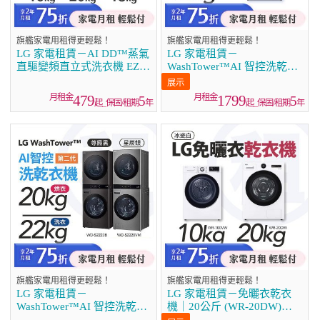
旗艦家電用租得更輕鬆！
旗艦家電用租得更輕鬆！
LG 家電租賃－AI DD™蒸氣
LG 家電租賃－
直驅變頻直立式洗衣機 EZ系
WashTower™AI 智控洗乾衣
列16公斤／18公斤／20公斤
機 (WD-S1310B)
479
1799
5
5
起_保固/租期
年
起_保固/租期
年
旗艦家電用租得更輕鬆！
旗艦家電用租得更輕鬆！
LG 家電租賃－
LG 家電租賃－免曬衣乾衣
WashTower™AI 智控洗乾衣
機｜20公斤 (WR-20DW)、
機 第二代（WD-S2220VM）
10公斤 (WR-100VW)