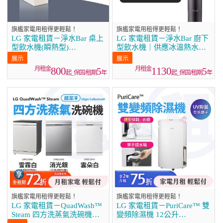
旗艦家電用租得更輕鬆！
旗艦家電用租得更輕鬆！
LG 家電租賃－淨水Bar 桌上
LG 家電租賃－淨水Bar 廚下
型飲水機(瞬熱型)
型飲水機｜供應冰溫熱水
(WD210MN)
(WU525BS)
800
1130
5
5
起_保固/租期
年
起_保固/租期
年
旗艦家電用租得更輕鬆！
旗艦家電用租得更輕鬆！
LG 家電租賃－QuadWash™
LG 家電租賃－PuriCare™ 雙
Steam 四方洗蒸氣洗碗機｜
變頻除濕機 12公升