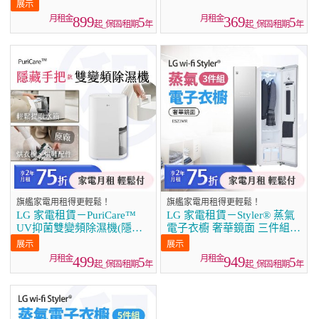
雪霧白 (DFB335HE)／消光
(DD121QWE0)／16公升
銀(DFB335HS)／雲朵白
(MD161QPE0)
899
369
5
5
起_保固/租期
年
起_保固/租期
年
(DFB533FW)
旗艦家電用租得更輕鬆！
旗艦家電用租得更輕鬆！
LG 家電租賃－PuriCare™
LG 家電租賃－Styler® 蒸氣
UV抑菌雙變頻除濕機(隱藏
電子衣櫥 奢華鏡面 三件組
把手款) 18公升／22公升
（E523MR）
499
949
5
5
起_保固/租期
年
起_保固/租期
年