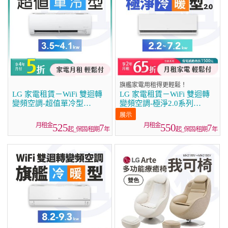
旗艦家電用租得更輕鬆！
LG 家電租賃－WiFi 雙迴轉
LG 家電租賃－WiFi 雙迴轉
變頻空調-超值單冷型
變頻空調-極淨2.0系列
(3.5kw~4.1kw)
(2.2kw~7.2kw)
525
550
7
7
起_保固/租期
年
起_保固/租期
年