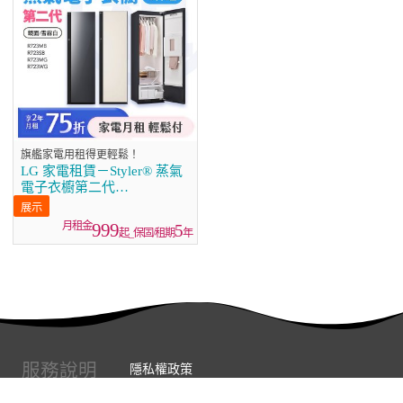
旗艦家電用租得更輕鬆！
LG 家電租賃－Styler® 蒸氣
電子衣櫥第二代
(R723MB/R723SB/R723MG
R723WG)
999
5
起_保固/租期
年
服務說明
隱私權政策
服務條款