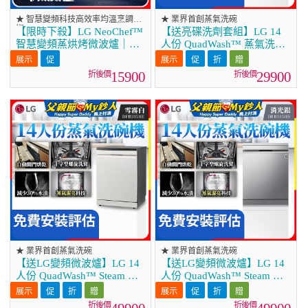
★ 智慧變頻科技高效率均溫烹調技
★ 業界首創蒸氣洗碗
術
【限時下殺】LG NeoChef™
【送亮碟洗劑套組】LG 14
智慧變頻蒸烘烤微波爐｜
人份 QuadWash™ 蒸氣洗碗
Objet Collection® 39公升 雪
機｜雲朵白 (DFB533FW)
霧白 MJ3965BCP
15900
29900
★ 業界首創蒸氣洗碗
★ 業界首創蒸氣洗碗
【送LG變頻微波爐】LG 14
【送LG變頻微波爐】LG 14
人份 QuadWash™ Steam 蒸
人份 QuadWash™ Steam 蒸
氣洗碗機 (雪霧白)｜Objet
氣洗碗機－消光銀
Collection (DFB335HE)
(DFB335HS)