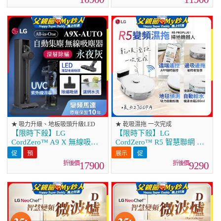
★ 吸力升級、地板吸頭升級LED
★ 乾吸濕拖 一次完成
【限時下殺】LG
【限時下殺】LG
CordZero™ A9 X 無線吸塵
CordZero™ R5 智慧聯網 變
器｜永夜灰｜自動集塵
頻濕拖掃地機器人 R5-
(A9X-AUTO)
PROPLUS1
17900
9290