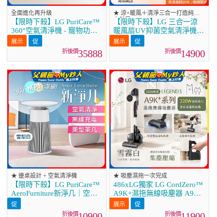
全面進化再升級
★ 涼+暖風＋清淨三合一打造純淨
自然風
【限時下殺】LG PuriCare™
【限時下殺】LG 三合一涼
360°空氣清淨機 - 寵物功能
暖風扇UV抑菌空氣清淨機
增加版二代(雙層)－Alpha旗
Hit經典版－奶茶棕
艦版/建議適用32坪
(FS151PCJ0)
35888
14900
(AS111NGY1)
★ 邊桌設計 + 空氣清淨機
★ 吸塵濕拖一次完成
【限時下殺】LG PuriCare™
486xLG獨家 LG CordZero™
AeroFurniture新淨几｜空氣
A9K+濕拖無線吸塵器 A9K-
清淨 x 無線充電 x 美型茶几
LEGEND3 (雪霧白)
雪梨白 (AS201PWU0)
10900
11900