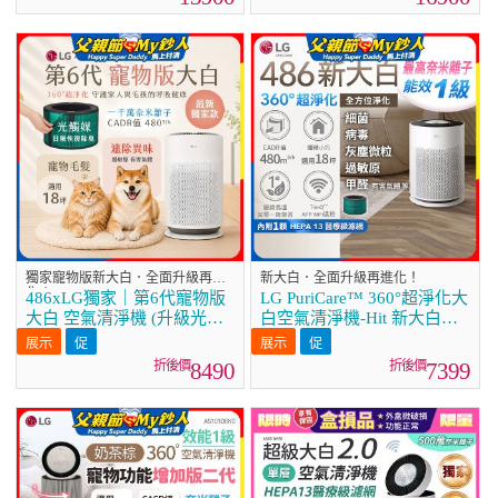
獨家寵物版新大白．全面升級再進
新大白．全面升級再進化！
化！
486xLG獨家｜第6代寵物版
LG PuriCare™ 360°超淨化大
大白 空氣清淨機 (升級光觸
白空氣清淨機-Hit 新大白
媒濾網) AS601HC70
(AS601HWG0)
8490
7399