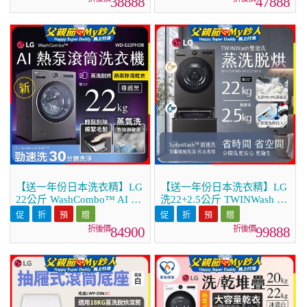
38888
47888
【送一年份日本洗衣精】LG
【送一年份日本洗衣精】LG
22公斤 WashCombo™ AI 熱
洗22+2.5公斤 TWINWash 雙
泵滾筒洗衣機｜熱泵除濕 |尊
能洗 | 熱泵滾筒洗衣機+迷你
爵黑｜AI DD™ 蒸洗脫烘
洗衣機 | 蒸洗脫烘 (WD-
84900
99888
(WD-S22FHDB)
S22FHDB+WT-SD250HB)