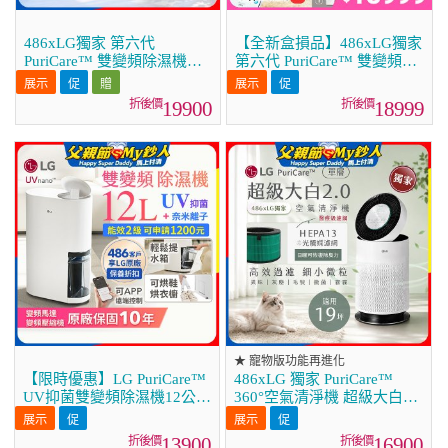
486xLG獨家 第六代
【全新盒損品】486xLG獨家
PuriCare™ 雙變頻除濕機
第六代 PuriCare™ 雙變頻除
19.6公升 時尚款 白色
濕機19.6公升 時尚款 白色
DD201MWE0
DD201MWE0
19900
18999
★ 寵物版功能再進化
【限時優惠】LG PuriCare™
486xLG 獨家 PuriCare™
UV抑菌雙變頻除濕機12公升
360°空氣清淨機 超級大白
(DD121MWE0)
2.0 (單層寵物版)
AS651DWS0
13900
16900