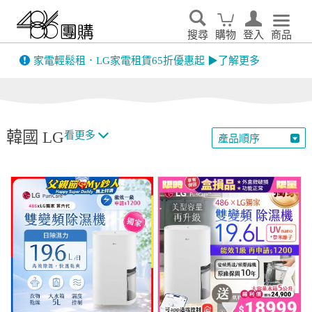
搜尋
購物
登入
商品
先看
家電輕鬆租．LG家電租賃65折優惠起 ▶了解更多
韓國 LG
看更多
產品順序