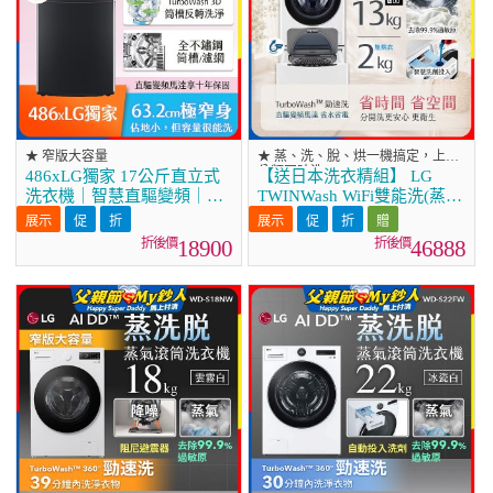
★ 窄版大容量
★ 蒸、洗、脫、烘一機搞定，上下
分類同時洗
486xLG獨家 17公斤直立式
【送日本洗衣精組】 LG
洗衣機｜智慧直驅變頻｜AI
TWINWash WiFi雙能洗(蒸洗
DD™｜極光黑 (WT-VD17B)
脫烘)滾筒洗衣機13kg+2kg
(WD-S13VDW+WT-
18900
46888
SD201AHW)