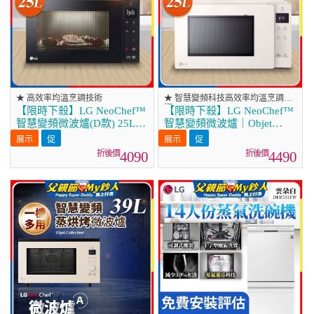
★ 高效率均溫烹調技術
★ 智慧變頻科技高效率均溫烹調技
術
【限時下殺】LG NeoChef™
【限時下殺】LG NeoChef™
智慧變頻微波爐(D款) 25L
智慧變頻微波爐｜Objet
MS2535GIS
Collection® 25公升
MS2535GIK
4090
4490