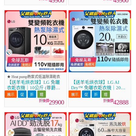
49900
49900
★ Heat pump熱泵式低溫除濕乾衣
【送羊毛烘衣球】LG 免曬
【送羊毛烘衣球】LG AI
衣乾衣機｜10公斤 (尊爵黑)
Dry™ 免曬衣乾衣機｜20公
WR-100VB
斤 (冰瓷白) WR-20DW
29900
42888