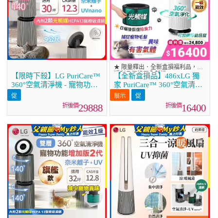
★ 限量釋出．全新盒損福利品，用
福利品價格買全新機
【限時下殺】LG PuriCare™
【全新盒損品】486xLG 獨
360°空氣清淨機 - 寵物功能
家 PuriCare™ 360°空氣清淨
增加版二代/建議適用30坪
機 超級大白2.0 (單層寵物版)
(雙層)(AS101DBY0)
AS651DWS0
29888
16400