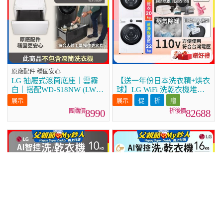
原廠配件 穩固安心
LG 抽屜式滾筒底座｜雲霧
【送一年份日本洗衣精+烘衣
白｜搭配WD-S18NW (LWP-
球】LG WiFi 洗乾衣機堆疊
25N2C)
／蒸洗脫22公斤 + AI 除濕式
乾衣20公斤 (WD-
8990
82688
S22FW+WR-20DW)