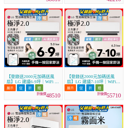
36DDHST)
41DDHST)
【登錄送2000元加碼送風
【登錄送2000元加碼送風
扇】LG 建議6-9坪｜WiFi 雙
扇】LG 建議7-10坪｜WiFi
迴轉變頻空調｜極淨2.0系列
雙迴轉變頻空調｜極淨2.0系
｜AI 氣流 & 奈米離子 (LS-
列｜AI 氣流 & 奈米離子
48510
55710
50DDHST)
(LS-63DDHST)