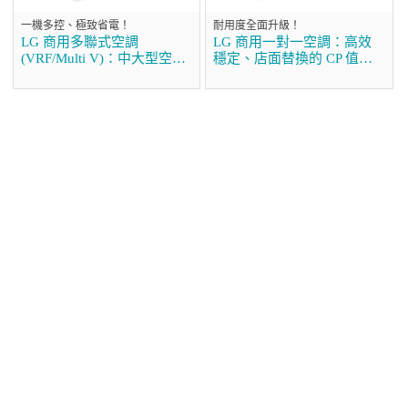
一機多控、極致省電！
耐用度全面升級！
LG 商用多聯式空調
LG 商用一對一空調：高效
(VRF/Multi V)：中大型空間
穩定、店面替換的 CP 值首
的首選方案
選