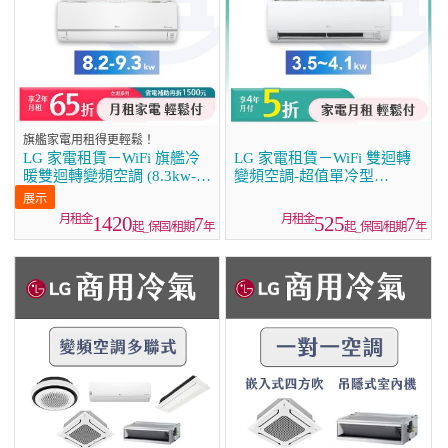
旗艦家電用租得更輕鬆！
LG 家電租賃－WiFi 旗艦冷
LG 家電租賃－WiFi 雙迴轉
暖雙迴轉變頻空調 (8.3kw-
變頻空調-超值單冷型
9.3kw)
(3.5kw~4.1kw)
1420
525
7
7
起_保固/租期
年
起_保固/租期
年