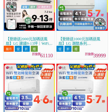
【登錄送2000元加碼送風
【登錄送1000元加碼送風
扇】LG 建議9-13坪｜WiFi
扇】LG 潮酷系列
雙迴轉變頻空調｜極淨2.0系
ARTCOOL™ WiFi 潮酷冷暖
列｜AI 氣流 & 奈米離子
雙迴轉變頻空調 - 霧面米
61110
39999
(LS-72DDHST)
_4.1kw_建議適用坪數約5-7
坪 (LM-41ART)