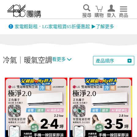
搜尋
購物
登入
商品
先看
家電輕鬆租．LG家電租賃65折優惠起 ▶了解更多
冷氣｜暖氣空調
看更多
產品順序