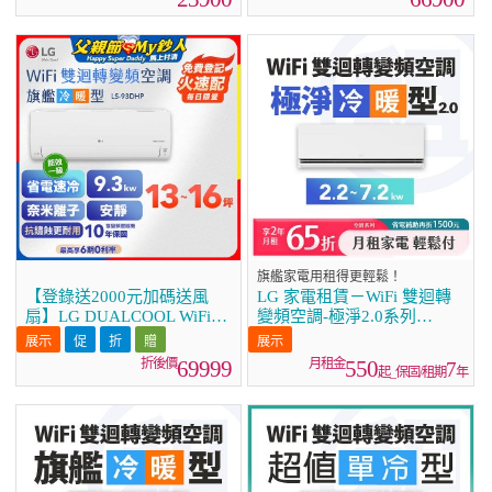
旗艦家電用租得更輕鬆！
【登錄送2000元加碼送風
LG 家電租賃－WiFi 雙迴轉
扇】LG DUALCOOL WiFi雙
變頻空調-極淨2.0系列
迴轉變頻空調 - 旗艦冷暖型
(2.2kw~7.2kw)
_9.3kw LS-93DHP
69999
550
7
起_保固/租期
年