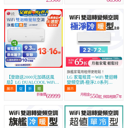
旗艦家電用租得更輕鬆！
【登錄送2000元加碼送風
LG 家電租賃－WiFi 雙迴轉
扇】LG DUALCOOL WiFi雙
變頻空調-極淨2.0系列
迴轉變頻空調 - 旗艦冷暖型
(2.2kw~7.2kw)
_9.3kw LS-93DHP
69999
550
7
起_保固/租期
年