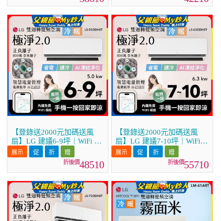
36DDHST)
41DDHST)
【登錄送2000元加碼送風
【登錄送2000元加碼送風
扇】LG 建議6-9坪｜WiFi 雙
扇】LG 建議7-10坪｜WiFi
迴轉變頻空調｜極淨2.0系列
雙迴轉變頻空調｜極淨2.0系
｜AI 氣流 & 奈米離子 (LS-
列｜AI 氣流 & 奈米離子
48510
55710
50DDHST)
(LS-63DDHST)