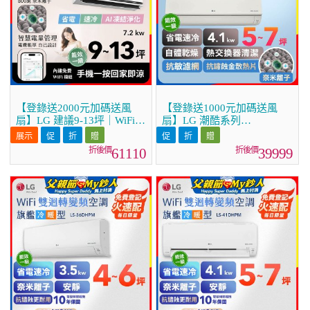
【登錄送2000元加碼送風
【登錄送1000元加碼送風
扇】LG 建議9-13坪｜WiFi
扇】LG 潮酷系列
雙迴轉變頻空調｜極淨2.0系
ARTCOOL™ WiFi 潮酷冷暖
列｜AI 氣流 & 奈米離子
雙迴轉變頻空調 - 霧面米
61110
39999
(LS-72DDHST)
_4.1kw_建議適用坪數約5-7
坪 (LM-41ART)