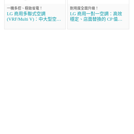
一機多控、極致省電！
耐用度全面升級！
LG 商用多聯式空調
LG 商用一對一空調：高效
(VRF/Multi V)：中大型空間
穩定、店面替換的 CP 值首
的首選方案
選