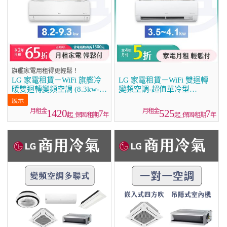
旗艦家電用租得更輕鬆！
LG 家電租賃－WiFi 旗艦冷
LG 家電租賃－WiFi 雙迴轉
暖雙迴轉變頻空調 (8.3kw-
變頻空調-超值單冷型
9.3kw)
(3.5kw~4.1kw)
1420
525
7
7
起_保固/租期
年
起_保固/租期
年