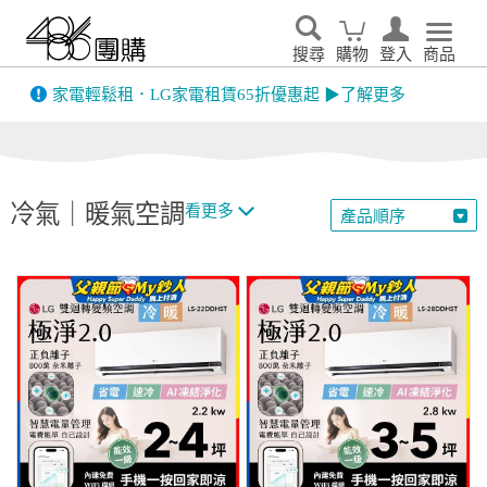
搜尋
購物
登入
商品
先看
家電輕鬆租．LG家電租賃65折優惠起 ▶了解更多
冷氣｜暖氣空調
看更多
產品順序