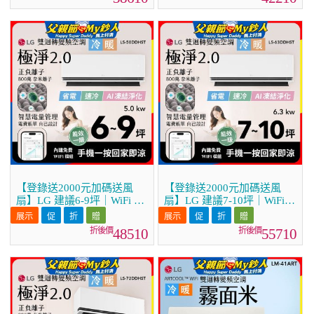
36DDHST)
41DDHST)
【登錄送2000元加碼送風
【登錄送2000元加碼送風
扇】LG 建議6-9坪｜WiFi 雙
扇】LG 建議7-10坪｜WiFi
迴轉變頻空調｜極淨2.0系列
雙迴轉變頻空調｜極淨2.0系
｜AI 氣流 & 奈米離子 (LS-
列｜AI 氣流 & 奈米離子
48510
55710
50DDHST)
(LS-63DDHST)