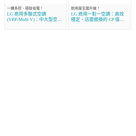
一機多控、極致省電！
耐用度全面升級！
LG 商用多聯式空調
LG 商用一對一空調：高效
(VRF/Multi V)：中大型空間
穩定、店面替換的 CP 值首
的首選方案
選