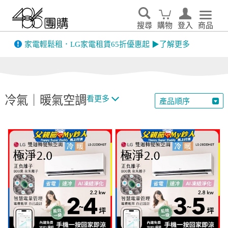
搜尋
購物
登入
商品
先看
家電輕鬆租．LG家電租賃65折優惠起 ▶了解更多
冷氣｜暖氣空調
看更多
產品順序