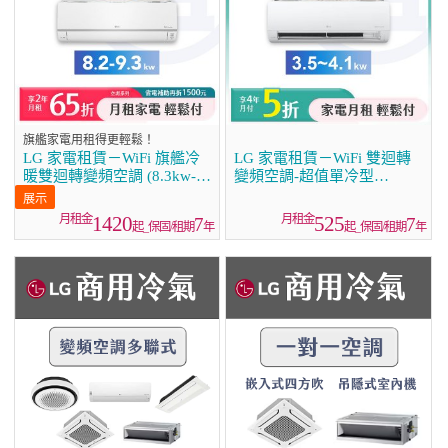
旗艦家電用租得更輕鬆！
LG 家電租賃－WiFi 旗艦冷
LG 家電租賃－WiFi 雙迴轉
暖雙迴轉變頻空調 (8.3kw-
變頻空調-超值單冷型
9.3kw)
(3.5kw~4.1kw)
1420
525
7
7
起_保固/租期
年
起_保固/租期
年