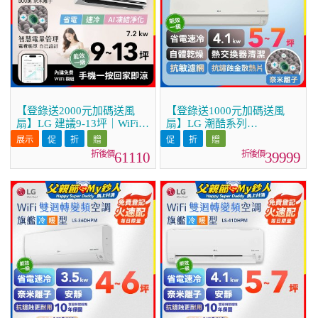
【登錄送2000元加碼送風
【登錄送1000元加碼送風
扇】LG 建議9-13坪｜WiFi
扇】LG 潮酷系列
雙迴轉變頻空調｜極淨2.0系
ARTCOOL™ WiFi 潮酷冷暖
列｜AI 氣流 & 奈米離子
雙迴轉變頻空調 - 霧面米
61110
39999
(LS-72DDHST)
_4.1kw_建議適用坪數約5-7
坪 (LM-41ART)