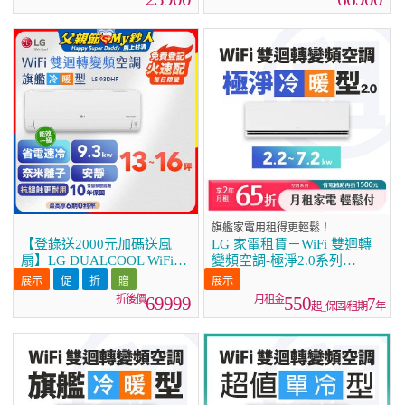
旗艦家電用租得更輕鬆！
【登錄送2000元加碼送風
LG 家電租賃－WiFi 雙迴轉
扇】LG DUALCOOL WiFi雙
變頻空調-極淨2.0系列
迴轉變頻空調 - 旗艦冷暖型
(2.2kw~7.2kw)
_9.3kw LS-93DHP
69999
550
7
起_保固/租期
年