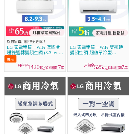
旗艦家電用租得更輕鬆！
LG 家電租賃－WiFi 旗艦冷
LG 家電租賃－WiFi 雙迴轉
暖雙迴轉變頻空調 (8.3kw-
變頻空調-超值單冷型
9.3kw)
(3.5kw~4.1kw)
1420
525
7
7
起_保固/租期
年
起_保固/租期
年