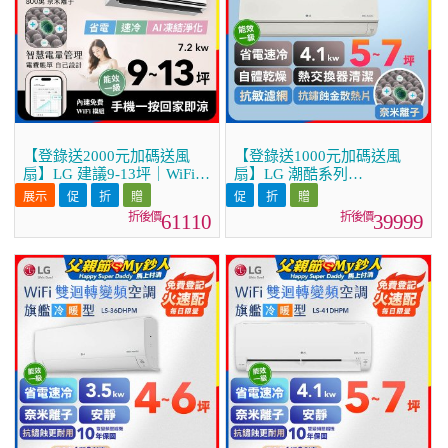
【登錄送2000元加碼送風
【登錄送1000元加碼送風
扇】LG 建議9-13坪｜WiFi
扇】LG 潮酷系列
雙迴轉變頻空調｜極淨2.0系
ARTCOOL™ WiFi 潮酷冷暖
列｜AI 氣流 & 奈米離子
雙迴轉變頻空調 - 霧面米
61110
39999
(LS-72DDHST)
_4.1kw_建議適用坪數約5-7
坪 (LM-41ART)