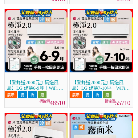
36DDHST)
41DDHST)
【登錄送2000元加碼送風
【登錄送2000元加碼送風
扇】LG 建議6-9坪｜WiFi 雙
扇】LG 建議7-10坪｜WiFi
迴轉變頻空調｜極淨2.0系列
雙迴轉變頻空調｜極淨2.0系
｜AI 氣流 & 奈米離子 (LS-
列｜AI 氣流 & 奈米離子
48510
55710
50DDHST)
(LS-63DDHST)