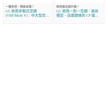
一機多控、極致省電！
耐用度全面升級！
LG 商用多聯式空調
LG 商用一對一空調：高效
(VRF/Multi V)：中大型空間
穩定、店面替換的 CP 值首
的首選方案
選