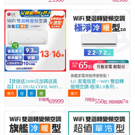
旗艦家電用租得更輕鬆！
【登錄送2000元加碼送風
LG 家電租賃－WiFi 雙迴轉
扇】LG DUALCOOL WiFi雙
變頻空調-極淨2.0系列
迴轉變頻空調 - 旗艦冷暖型
(2.2kw~7.2kw)
_9.3kw LS-93DHP
69999
550
7
起_保固/租期
年