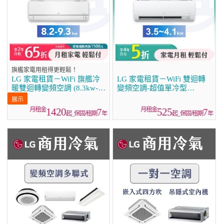
旗艦家電用租得更輕鬆！
LG 家電租賃－WiFi 旗艦冷
LG 家電租賃－WiFi 雙迴轉
暖雙迴轉變頻空調 (8.3kw-
變頻空調-超值單冷型
9.3kw)
(3.5kw~4.1kw)
1420
525
7
7
起_保固/租期
年
起_保固/租期
年