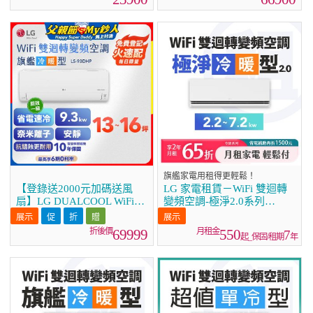
旗艦家電用租得更輕鬆！
【登錄送2000元加碼送風
LG 家電租賃－WiFi 雙迴轉
扇】LG DUALCOOL WiFi雙
變頻空調-極淨2.0系列
迴轉變頻空調 - 旗艦冷暖型
(2.2kw~7.2kw)
_9.3kw LS-93DHP
69999
550
7
起_保固/租期
年