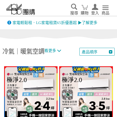
搜尋
購物
登入
商品
先看
家電輕鬆租．LG家電租賃65折優惠起 ▶了解更多
冷氣｜暖氣空調
看更多
產品順序