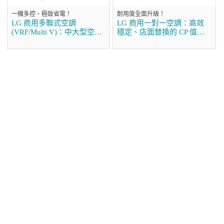
一機多控、極致省電！
耐用度全面升級！
LG 商用多聯式空調
LG 商用一對一空調：高效
(VRF/Multi V)：中大型空間
穩定、店面替換的 CP 值首
的首選方案
選