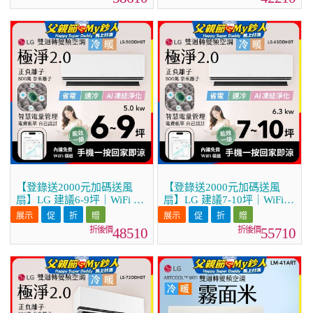
36DDHST)
41DDHST)
【登錄送2000元加碼送風
【登錄送2000元加碼送風
扇】LG 建議6-9坪｜WiFi 雙
扇】LG 建議7-10坪｜WiFi
迴轉變頻空調｜極淨2.0系列
雙迴轉變頻空調｜極淨2.0系
｜AI 氣流 & 奈米離子 (LS-
列｜AI 氣流 & 奈米離子
48510
55710
50DDHST)
(LS-63DDHST)