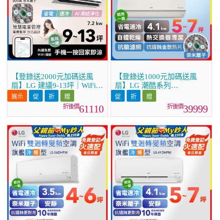
【登錄送2000元加碼送風
【登錄送1000元加碼送風
扇】LG 建議9-13坪｜WiFi
扇】LG 潮酷系列
雙迴轉變頻空調｜極淨2.0系
ARTCOOL™ WiFi 潮酷冷暖
列｜AI 氣流 & 奈米離子
雙迴轉變頻空調 - 霧面米
61110
39999
(LS-72DDHST)
_4.1kw_建議適用坪數約5-7
坪 (LM-41ART)