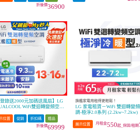
36900
登錄送2000元加碼送風扇】LG
旗艦家電用租得更輕鬆！
UALCOOL WiFi雙迴轉變頻空調
LG 家電租賃－WiFi 雙迴轉變
 旗艦冷暖型_9.3kw LS-93DHP
調-極淨2.0系列 (2.2kw~7.2kw)
示位置
促銷
折扣碼
贈品
550
展示位置
起_保固/租期
69999