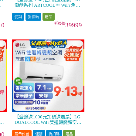
空
潮酷系列 ARTCOOL™ WiFi 潮酷
奈
冷暖雙迴轉變頻空調 - 霧面米
_4.1kw_建議適用坪數約5-7坪
促銷
折扣碼
贈品
(LM-41ART)
10
39999
G
【登錄送1000元加碼送風扇】LG
空調
DUALCOOL WiFi雙迴轉變頻空調
W
- 旗艦冷暖型_7.1kw LS-71DHPM
00
展示位置
促銷
折扣碼
贈品