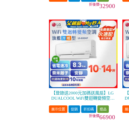
32900
【登錄送2000元加碼送風扇】LG
【
DUALCOOL WiFi雙迴轉變頻空調
D
- 旗艦冷暖型_8.3kw LS-83DHP
-
展示位置
促銷
折扣碼
贈品
展
66900