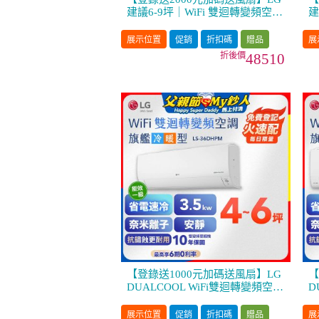
建議6-9坪｜WiFi 雙迴轉變頻空調
建
｜極淨2.0系列｜AI 氣流 & 奈米
調
離子 (LS-50DDHST)
米
展示位置
促銷
折扣碼
贈品
展
48510
【登錄送1000元加碼送風扇】LG
【
DUALCOOL WiFi雙迴轉變頻空調
D
- 旗艦冷暖型_3.5kw LS-36DHPM
-
展示位置
促銷
折扣碼
贈品
展