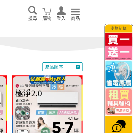
搜尋
購物
登入
商品
瀏覽紀錄
告別耗電怪獸！LG 
產品順序