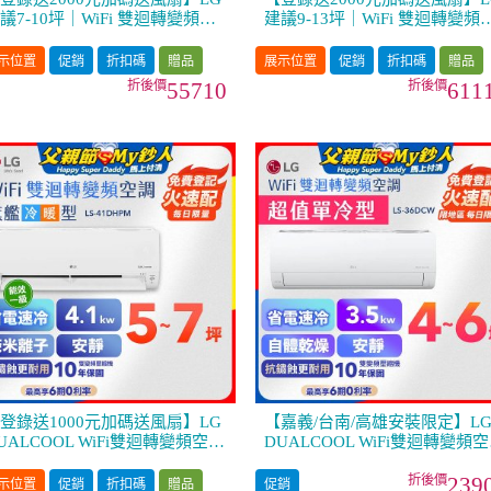
議7-10坪｜WiFi 雙迴轉變頻空
建議9-13坪｜WiFi 雙迴轉變頻
｜極淨2.0系列｜AI 氣流 & 奈
調｜極淨2.0系列｜AI 氣流 & 
離子 (LS-63DDHST)
米離子 (LS-72DDHST)
示位置
促銷
折扣碼
贈品
展示位置
促銷
折扣碼
贈品
55710
611
登錄送1000元加碼送風扇】LG
【嘉義/台南/高雄安裝限定】L
UALCOOL WiFi雙迴轉變頻空調
DUALCOOL WiFi雙迴轉變頻
 旗艦冷暖型_4.1kw LS-41DHPM
- 超值單冷型_3.5kW LS-36DC
239
示位置
促銷
折扣碼
贈品
促銷