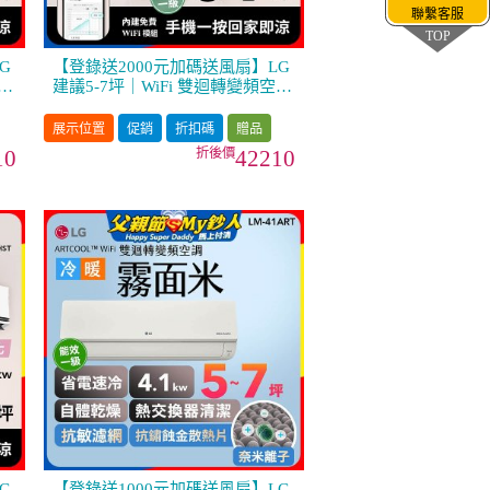
聯繫客服
TOP
G
【登錄送2000元加碼送風扇】LG
調
建議5-7坪｜WiFi 雙迴轉變頻空調
米
｜極淨2.0系列｜AI 氣流 & 奈米
離子 (LS-41DDHST)
展示位置
促銷
折扣碼
贈品
10
42210
G
【登錄送1000元加碼送風扇】LG