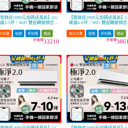
登錄送2000元加碼送風扇】LG
【登錄送2000元加碼送風扇】L
議3-5坪｜WiFi 雙迴轉變頻空調
建議4-6坪｜WiFi 雙迴轉變頻空
極淨2.0系列｜AI 氣流 & 奈米
｜極淨2.0系列｜AI 氣流 & 奈
子 (LS-28DDHST)
離子 (LS-36DDHST)
示位置
促銷
折扣碼
贈品
展示位置
促銷
折扣碼
贈品
33210
386
登錄送2000元加碼送風扇】LG
【登錄送2000元加碼送風扇】L