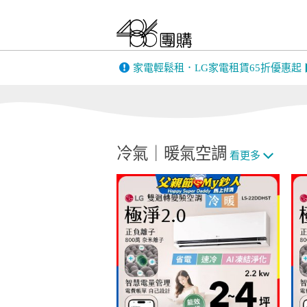
家電輕鬆租．LG家電租賃65折優惠起
冷氣｜暖氣空調
看更多