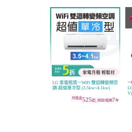
LG 家電租賃－WiFi 雙迴轉變頻空
一
調-超值單冷型 (3.5kw~4.1kw)
L
V
525
7
起_保固/租期
年