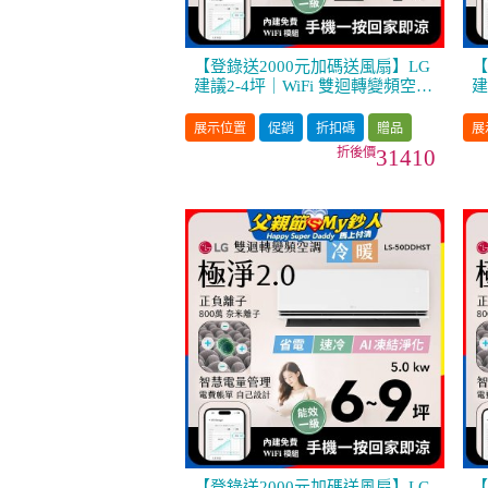
【登錄送2000元加碼送風扇】LG
【
建議2-4坪｜WiFi 雙迴轉變頻空調
建
｜極淨2.0系列｜AI 氣流 & 奈米
｜
離子 (LS-22DDHST)
離
展示位置
促銷
折扣碼
贈品
展
31410
【登錄送2000元加碼送風扇】LG
【