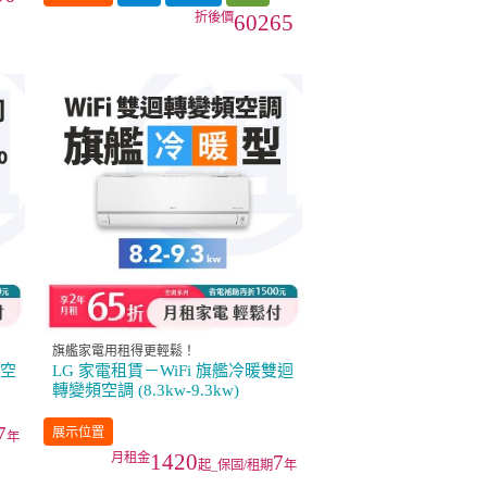
60265
旗艦家電用租得更輕鬆！
頻空
LG 家電租賃－WiFi 旗艦冷暖雙迴
轉變頻空調 (8.3kw-9.3kw)
7
展示位置
年
1420
7
起_保固/租期
年