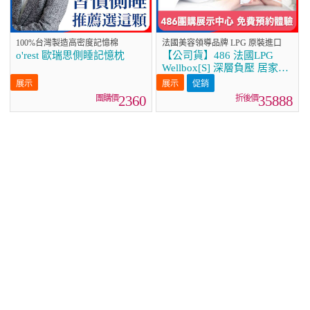
100%台灣製造高密度記憶棉
法國美容領導品牌 LPG 原裝進口
o'rest 歐瑞思側睡記憶枕
【公司貨】486 法國LPG
Wellbox[S] 深層負壓 居家全
身體雕美容儀
促銷
2360
35888