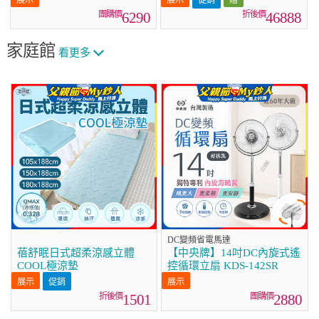
(WD-S13VDW+WT-
6290
46888
SD201AHW)
家庭館
看更多
DC變頻省電馬達
蓓舒眠日式超柔涼感立體
【中央牌】14吋DC內旋式遙
COOL極涼墊
控循環立扇 KDS-142SR
促銷
1501
2880