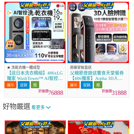
★ 洗乾衣機一體成型
原廠安裝直送
【送日本洗衣精組】486xLG
父親節登錄送饗食天堂餐券
獨家 WashTower™ AI智控洗
【486獨家】Arpha 3D人臉
乾衣機｜洗衣19公斤+乾衣
辨識靜音十合一智慧電子鎖
促銷
促銷
16公斤 星辰銀 (WD-
T1 台灣製
76888
31888
S1916VM)
好物嚴選
看更多