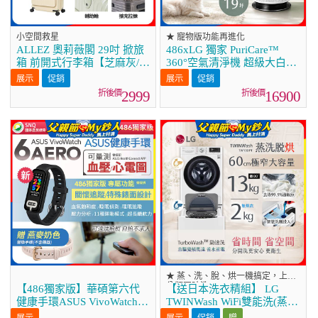
小空間救星
★ 寵物版功能再進化
ALLEZ 奧莉薇閣 29吋 掀旅
486xLG 獨家 PuriCare™
箱 前開式行李箱【芝麻灰/暮
360°空氣清淨機 超級大白
霧藍/燕麥奶】
2.0 (單層寵物版)
促銷
促銷
AS651DWS0
2999
16900
★ 蒸、洗、脫、烘一機搞定，上下
分類同時洗
【486獨家版】華碩第六代
【送日本洗衣精組】 LG
健康手環ASUS VivoWatch 6
TWINWash WiFi雙能洗(蒸洗
Aero
脫烘)滾筒洗衣機13kg+2kg
促銷