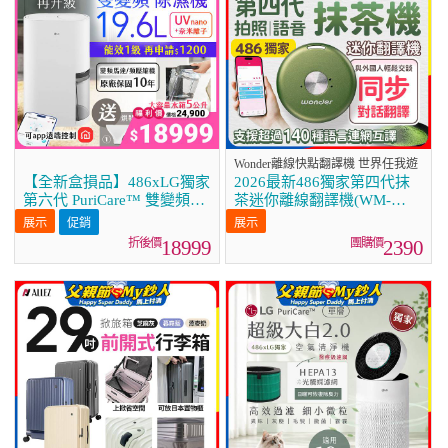
Wonder離線快點翻譯機 世界任我遊
【全新盒損品】486xLG獨家
2026最新486獨家第四代抹
第六代 PuriCare™ 雙變頻除
茶迷你離線翻譯機(WM-
濕機19.6公升 時尚款 白色
T66W)
促銷
DD201MWE0
18999
2390