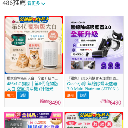
486推薦
看更多
獨家寵物版新大白．全面升級再進
『獨家』8/9以前購買★加碼贈原廠
化！
濾心★
486xLG獨家｜第6代寵物版
Gtech小綠 無線除蟎吸塵器
大白 空氣清淨機 (升級光觸
3.0 Multi Platinum (ATF061)
媒濾網) AS601HC70
促銷
促銷
8490
6490