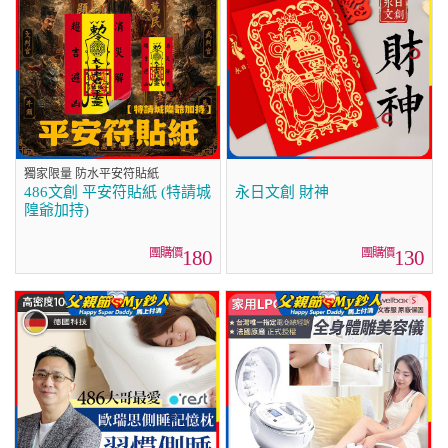
獨家限量 防水平安符貼紙
486文創 平安符貼紙 (特請城
永日文創 財神
隍爺加持)
180
130