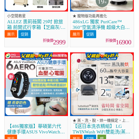
小空間救星
★ 寵物版功能再進化
ALLEZ 奧莉薇閣 29吋 掀旅
486xLG 獨家 PuriCare™
箱 前開式行李箱【芝麻灰/暮
360°空氣清淨機 超級大白
霧藍/燕麥奶】
2.0 (單層寵物版)
促銷
促銷
AS651DWS0
2999
16900
★ 蒸、洗、脫、烘一機搞定，上下
分類同時洗
【486獨家版】華碩第六代
【送日本洗衣精組】 LG
健康手環ASUS VivoWatch 6
TWINWash WiFi雙能洗(蒸洗
Aero
脫烘)滾筒洗衣機13kg+2kg
促銷