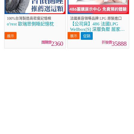
100%台灣製造高密度記憶棉
法國美容領導品牌 LPG 原裝進口
o'rest 歐瑞思側睡記憶枕
【公司貨】486 法國LPG
Wellbox[S] 深層負壓 居家全
身體雕美容儀
促銷
2360
35888