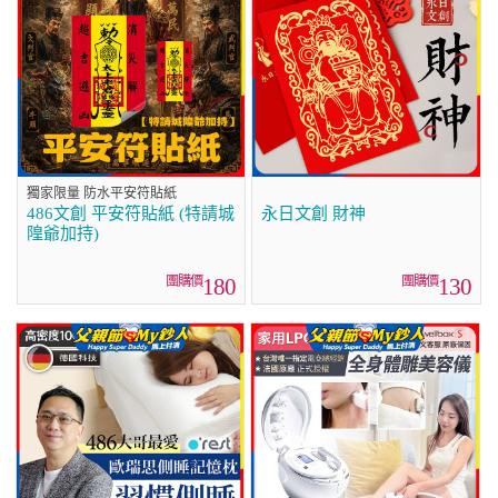
獨家限量 防水平安符貼紙
486文創 平安符貼紙 (特請城
永日文創 財神
隍爺加持)
180
130