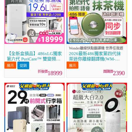
Wonder離線快點翻譯機 世界任我遊
【全新盒損品】486xLG獨家
2026最新486獨家第四代抹
第六代 PuriCare™ 雙變頻除
茶迷你離線翻譯機(WM-
濕機19.6公升 時尚款 白色
T66W)
促銷
DD201MWE0
18999
2390