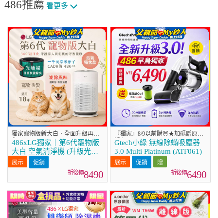
486推薦
看更多
獨家寵物版新大白．全面升級再進
『獨家』8/9以前購買★加碼贈原廠
化！
濾心★
486xLG獨家｜第6代寵物版
Gtech小綠 無線除蟎吸塵器
大白 空氣清淨機 (升級光觸
3.0 Multi Platinum (ATF061)
媒濾網) AS601HC70
促銷
促銷
8490
6490