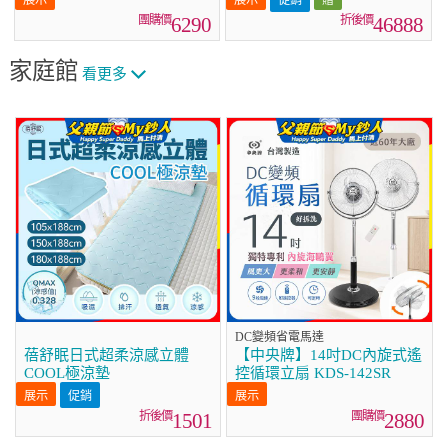
(WD-S13VDW+WT-
6290
46888
SD201AHW)
家庭館
看更多
DC變頻省電馬達
蓓舒眠日式超柔涼感立體
【中央牌】14吋DC內旋式遙
COOL極涼墊
控循環立扇 KDS-142SR
促銷
1501
2880