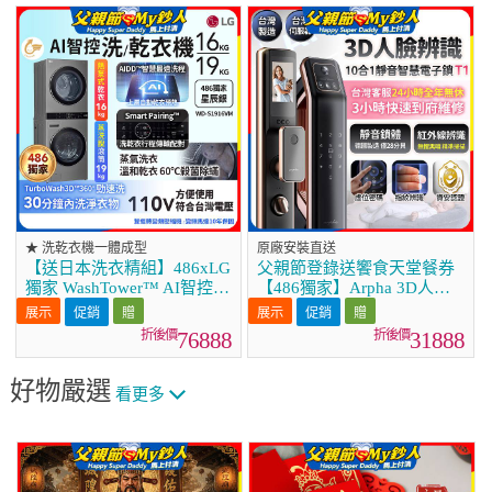
★ 洗乾衣機一體成型
原廠安裝直送
【送日本洗衣精組】486xLG
父親節登錄送饗食天堂餐券
獨家 WashTower™ AI智控洗
【486獨家】Arpha 3D人臉
乾衣機｜洗衣19公斤+乾衣
辨識靜音十合一智慧電子鎖
促銷
促銷
16公斤 星辰銀 (WD-
T1 台灣製
76888
31888
S1916VM)
好物嚴選
看更多