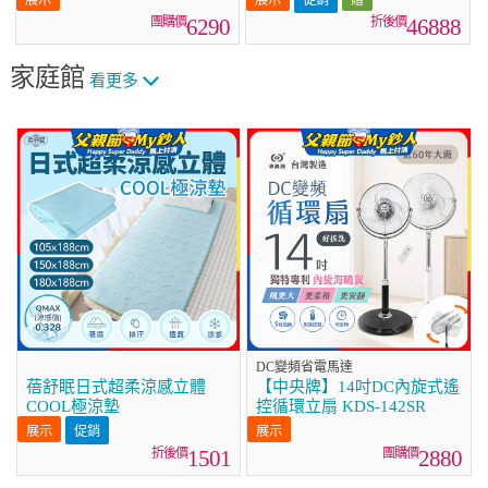
(WD-S13VDW+WT-
6290
46888
SD201AHW)
家庭館
看更多
DC變頻省電馬達
蓓舒眠日式超柔涼感立體
【中央牌】14吋DC內旋式遙
COOL極涼墊
控循環立扇 KDS-142SR
促銷
1501
2880