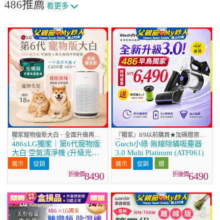
486推薦
看更多
獨家寵物版新大白．全面升級再進
『獨家』8/9以前購買★加碼贈原廠
化！
濾心★
486xLG獨家｜第6代寵物版
Gtech小綠 無線除蟎吸塵器
大白 空氣清淨機 (升級光觸
3.0 Multi Platinum (ATF061)
媒濾網) AS601HC70
促銷
促銷
8490
6490