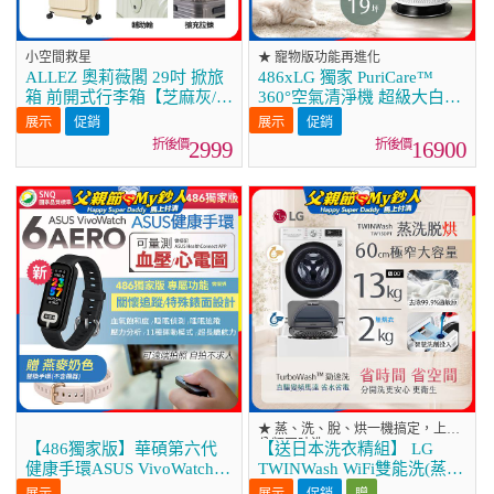
小空間救星
★ 寵物版功能再進化
ALLEZ 奧莉薇閣 29吋 掀旅
486xLG 獨家 PuriCare™
箱 前開式行李箱【芝麻灰/暮
360°空氣清淨機 超級大白
霧藍/燕麥奶】
2.0 (單層寵物版)
促銷
促銷
AS651DWS0
2999
16900
★ 蒸、洗、脫、烘一機搞定，上下
分類同時洗
【486獨家版】華碩第六代
【送日本洗衣精組】 LG
健康手環ASUS VivoWatch 6
TWINWash WiFi雙能洗(蒸洗
Aero
脫烘)滾筒洗衣機13kg+2kg
促銷