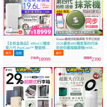
Wonder離線快點翻譯機 世界任我遊
【全新盒損品】486xLG獨家
2026最新486獨家第四代抹
第六代 PuriCare™ 雙變頻除
茶迷你離線翻譯機(WM-
濕機19.6公升 時尚款 白色
T66W)
促銷
DD201MWE0
18999
2390