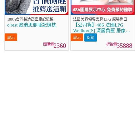
100%台灣製造高密度記憶棉
法國美容領導品牌 LPG 原裝進口
o'rest 歐瑞思側睡記憶枕
【公司貨】486 法國LPG
Wellbox[S] 深層負壓 居家全
身體雕美容儀
促銷
2360
35888