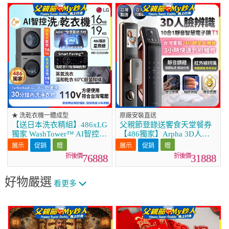
★ 洗乾衣機一體成型
原廠安裝直送
【送日本洗衣精組】486xLG
父親節登錄送饗食天堂餐券
獨家 WashTower™ AI智控洗
【486獨家】Arpha 3D人臉
乾衣機｜洗衣19公斤+乾衣
辨識靜音十合一智慧電子鎖
促銷
促銷
16公斤 星辰銀 (WD-
T1 台灣製
76888
31888
S1916VM)
好物嚴選
看更多