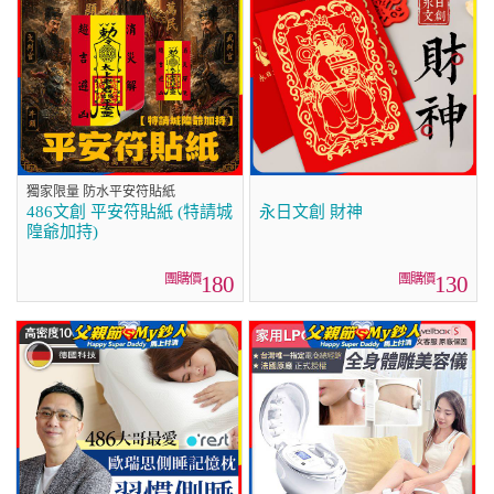
獨家限量 防水平安符貼紙
486文創 平安符貼紙 (特請城
永日文創 財神
隍爺加持)
180
130